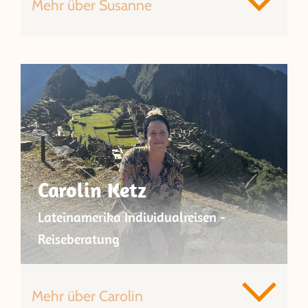
Mehr über Susanne
Carolin Ketz
Lateinamerika Individualreisen -
Reiseberatung
Mehr über Carolin