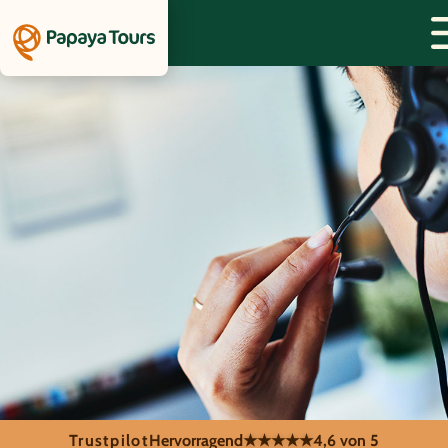
Trustpilot
Hervorragend
★★★★★
4,6 von 5