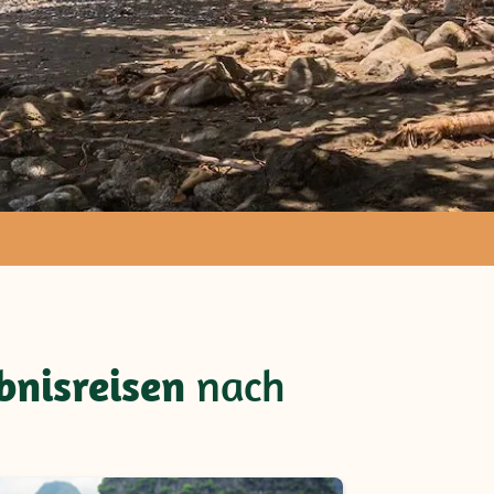
v
bnisreisen
nach