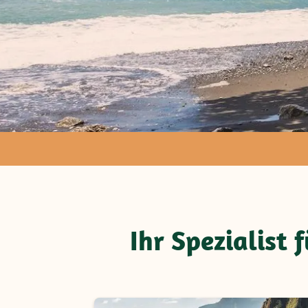
Natur und
Ihr Spezialist
erleben