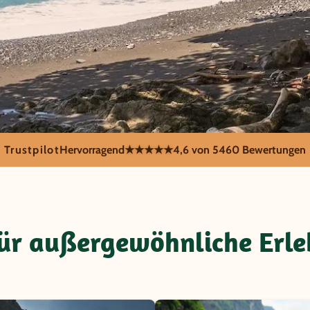
Trustpilot
Hervorragend
★★★★★
4,6 von 5
460 Bewertungen
 Kultur akti
 für außergewöhnliche Erle