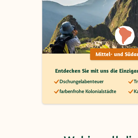
Mittel- und Süda
Entdecken Sie mit uns die Einziga
Dschungelabenteuer
T
farbenfrohe Kolonialstädte
K