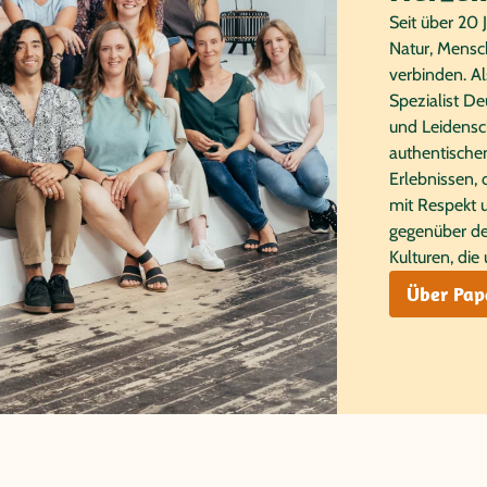
Seit über 20 
Natur, Mensch
verbinden. A
Spezialist De
und Leidensch
authentisch
Erlebnissen, 
mit Respekt 
gegenüber de
Kulturen, die
Über Pap