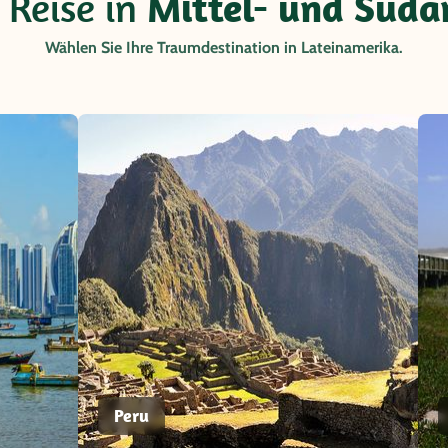
 Reise in
Mittel- und Süda
Wählen Sie Ihre Traumdestination in Lateinamerika.
Peru