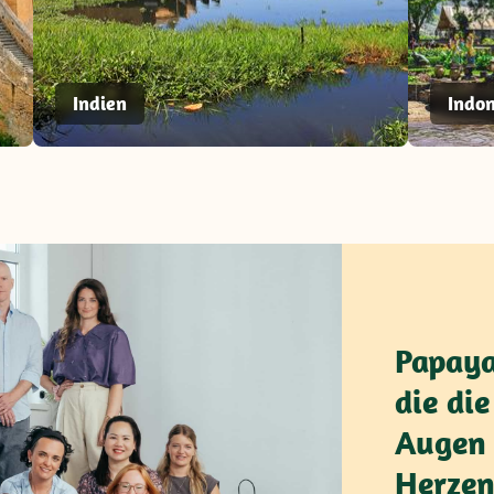
Indien
Indo
Papaya
die di
Augen 
Herzen