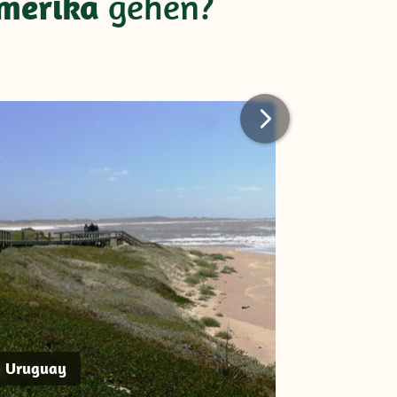
merika
gehen?
Uruguay