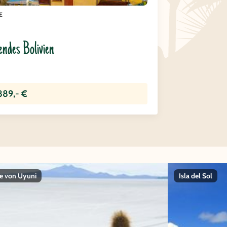
E
ndes Bolivien
889,- €
e von Uyuni
Isla del Sol