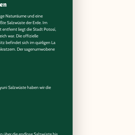
nen
rtige Naturräume und eine
rößte Salzwüste der Erde. Im
ntfernt liegt die Stadt Potosí,
ch war. Die offizielle
tz befindet sich im quirligen La
enkratzern. Der sagenumwobene
üdamerikas befindet sich auf
Orte wie der Wallfahrtsort
Uyuni Salzwüste haben wir die
ur, das Land, viele Regionen und
Vorgeschmack auf das erhalten,
nd Bolivien zusammengetragen.
resspiegel und ist somit höher
n über die endlose Salzwüste bis