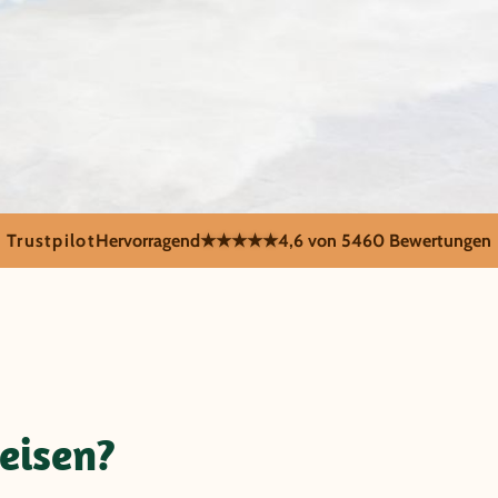
Trustpilot
Hervorragend
★★★★★
4,6 von 5
460 Bewertungen
en
Eine Reise durch Bolivien fasziniert. Der Andenstaat überzeug
Traditionen, als auch mit fantastischen Panoramen, Abenteue
eisen?
unglaublichen Uyuni Salzwüste.