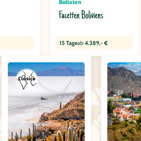
Bolivien
Facetten Boliviens
15 Tage
ab
4.389,- €