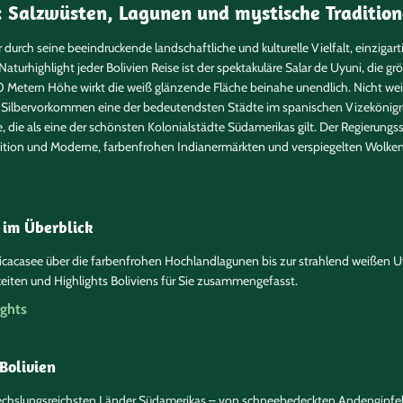
: Salzwüsten, Lagunen und mystische Traditio
r durch seine beeindruckende landschaftliche und kulturelle Vielfalt, einziga
 Naturhighlight jeder Bolivien Reise ist der spektakuläre Salar de Uyuni, die g
Metern Höhe wirkt die weiß glänzende Fläche beinahe unendlich. Nicht weit e
r Silbervorkommen eine der bedeutendsten Städte im spanischen Vizekönigrei
, die als eine der schönsten Kolonialstädte Südamerikas gilt. Der Regierungssi
adition und Moderne, farbenfrohen Indianermärkten und verspiegelten Wolk
s Altiplano gehört zu jeder Reise nach Bolivien dazu. Der zweitgrößte See S
 dem Meeresspiegel. Hier soll das Inka-Reich entstanden sein. Interessante 
l warten darauf entdeckt zu werden.
 im Überblick
für Ihre Bolivien Reise
iticacasee über die farbenfrohen Hochlandlagunen bis zur strahlend weißen 
iten und Highlights Boliviens für Sie zusammengefasst.
kas und besitzt eine einzigartige sowie vielfältige Natur. Sie werden die Nat
ights
aften des Landes kennenlernen und lieben lernen. Damit Sie bereits einen 
re Reiseexperten einige interessante und verblüffende Fakten über das La
 Bolivien
, in dem circa 80% der Einwohner leben, liegt über 3.000 Meter über dem Mee
chland.
bwechslungsreichsten Länder Südamerikas – von schneebedeckten Andengipfel