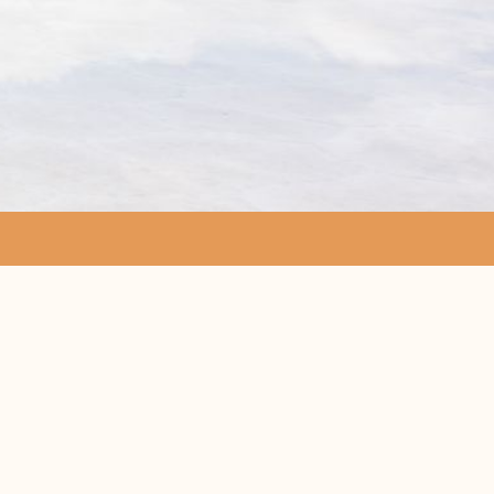
t mit Ursprünglichkeit und gelebten
r, Dschungel, und allen voran der