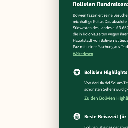
Bolivien Rundreisen
Bolivien fasziniert seine Besuche
reichhaltige Kultur. Das absolute
Südwesten des Landes auf 3.660 
die in Kolonialzeiten wegen ihre
Hauptstadt von Bolivien ist Sucre
Paz mit seiner Mischung aus Tr
Titicacasee auf der Hochebene de
Weiterlesen
einer Höhe von 3.810 Metern über
Copacabana oder die Isla del So
Bolivien Highlights
Interessante Fakten 
Von der Isla del Sol am T
schönsten Sehenswürdigke
Bolivien liegt im Herzen Südameri
Zu den Bolivien Highl
weitere beeindruckende Eigensch
was auf Sie zukommt, haben unse
Beste Reisezeit für
Der größte Teil Boliviens
als die Zugspitze in Deuts
Bolivien ist eines der a