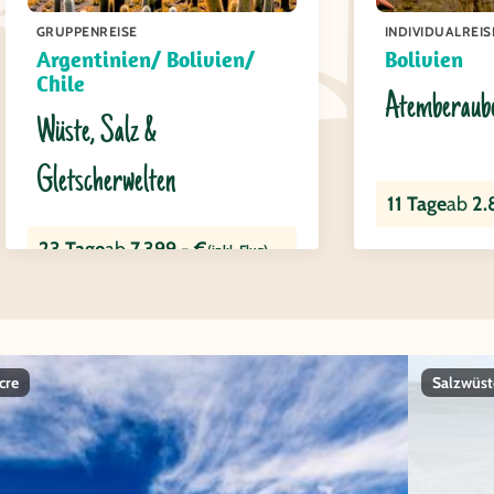
GRUPPENREISE
INDIVIDUALREIS
Argentinien/ Bolivien/
Bolivien
Chile
Atemberaube
Wüste, Salz &
Gletscherwelten
11 Tage
ab
2.
23 Tage
ab
7.399,- €
(inkl. Flug)
cre
Salzwüst