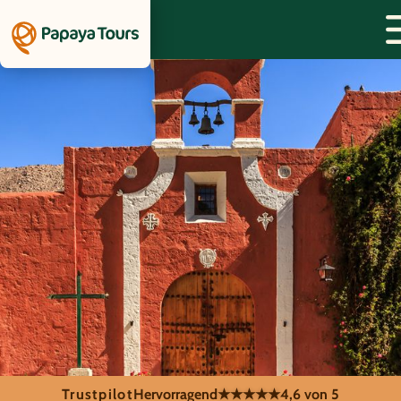
Trustpilot
Hervorragend
★★★★★
4,6 von 5