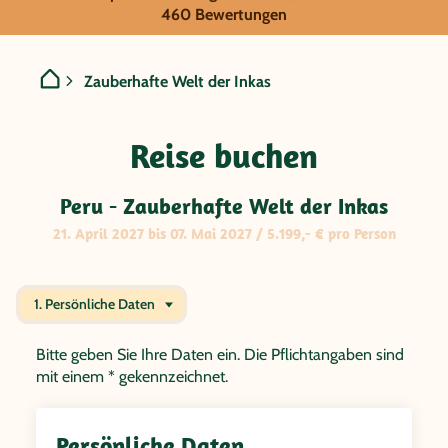
GRUPPENREISE:
460 Bewertungen
Peru - Zauberhafte Welt d
Zauberhafte Welt der Inkas
Reise buchen
Peru - Zauberhafte Welt der Inkas
21. April 2027 bis 07. Mai 2027 / 5.199,- € pro Person
1. Persönliche Daten
Bitte geben Sie Ihre Daten ein. Die Pflichtangaben sind
mit einem * gekennzeichnet.
Persönliche Daten