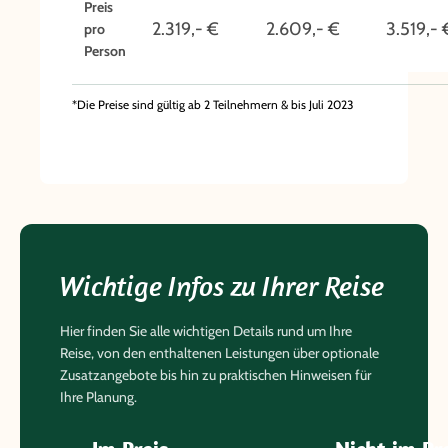
Preis
sogenannten ‚trockenen Halong Bucht‘auf dem
2.319,- €
2.609,- €
3.519,- 
pro
Programm. In der eigentlichen Halong Bucht kreuzen
Person
Sie die nebelverhangenen Gewässer mit ihren
waldbedeckten Kalksteininseln auf einer traditionellen
*Die Preise sind gültig ab 2 Teilnehmern & bis Juli 2023
Dschunke. In Zentralvietnam liegt die charmante
Hafenstadt Hoi An mit dem wild-romantischen Strand
auf Ihrer Reiseroute. Natürlich darf auch ein
kulinarisches Erlebnis nicht fehlen. Zum krönenden
Abschluss lassen Sie die Reise am Traumstrand von
Mui Ne ausklingen.
Wichtige Infos zu Ihrer Reise
Hier finden Sie alle wichtigen Details rund um Ihre
Reise, von den enthaltenen Leistungen über optionale
Zusatzangebote bis hin zu praktischen Hinweisen für
Ihre Planung.