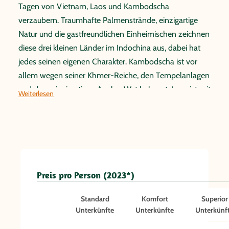
Tagen von Vietnam, Laos und Kambodscha
verzaubern. Traumhafte Palmenstrände, einzigartige
Natur und die gastfreundlichen Einheimischen zeichnen
diese drei kleinen Länder im Indochina aus, dabei hat
jedes seinen eigenen Charakter. Kambodscha ist vor
allem wegen seiner Khmer-Reiche, den Tempelanlagen
und dem einzigartigen Angkor Wat bekannt. Laos ist mit
Weiterlesen
seinen facettenreichen Ortschaften die grüne Perle
Indochinas. Vietnam ist beliebt wegen seiner
Ursprünglichkeit und der bunten und gut erhaltenen
vietnamesischen und Kolonialarchitektur. Das
Abenteuer beginnt in Siem Reap, dem Tor zu den
Angkor Tempeln, um dann in Laos echte Spiritualität in
Preis pro Person (2023*)
der entzückenden Schönheit Luang Prabang
Standard
Komfort
Superior
aufkommen zu lassen. In Vietnam erwarten Sie
Unterkünfte
Unterkünfte
Unterkünf
pulsierende Städte und Traumstrände. In Nordvietnam
stehen die malerischen Naturlandschaften der