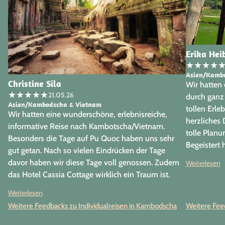
Erika Hei
★
★
★
★
Asien/Kambo
Christine Sila
Wir hatten 
★
★
★
★
★
21.05.26
durch ganz
Asien/Kambodscha & Vietnam
tollen Erle
Wir hatten eine wunderschöne, erlebnisreiche,
herzliches
informative Reise nach Kambotscha/Vietnam.
tolle Planu
Besonders die Tage auf Pu Quoc haben uns sehr
Begeistert 
gut getan. Nach so vielen Eindrücken der Tage
geklappt ha
davor haben wir diese Tage voll genossen. Zudem
Weiterlesen
alles. Die 
das Hotel Cassia Cottage wirklich ein Traum ist.
schon als 
Nach den Erholungstagen waren wir noch einmal
Weiterlesen
unterwegs w
bereit das Mekong Delta und Saigon voll
hier buche
Weitere Feedbacks zu Individualreisen in Kambodscha
Weitere Fee
auszukosten, bevor wir die Heimreise angetreten
sind. Vielen Dank für die tolle Organisation,