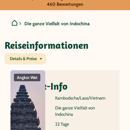
Kambodscha/Laos/Vietnam -
460 Bewertungen
Die ganze Vielfalt von Indochina
Reiseinformationen
Details & Preise
Angkor Wat
Sonniger
Die 'trockene'
Bayo
Sandstrand in
Halong Bucht
Quick-Info
Vietnam
Reiseland
Kambodscha/Laos/Vietnam
Name
Die ganze Vielfalt von
Indochina
Dauer
22 Tage