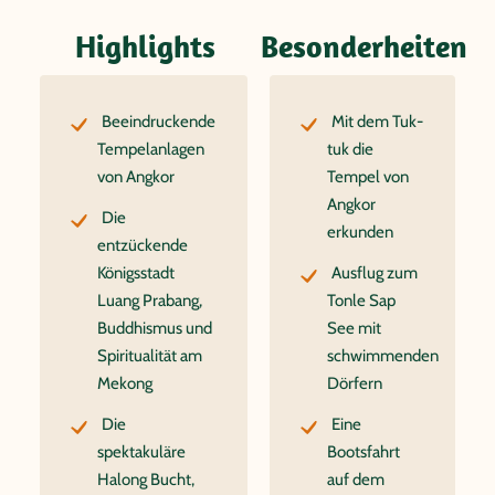
Highlights
Besonderheiten
Beeindruckende
Mit dem Tuk-
Tempelanlagen
tuk die
von Angkor
Tempel von
Angkor
Die
erkunden
entzückende
Königsstadt
Ausflug zum
Luang Prabang,
Tonle Sap
Buddhismus und
See mit
Spiritualität am
schwimmenden
Mekong
Dörfern
Die
Eine
spektakuläre
Bootsfahrt
Halong Bucht,
auf dem