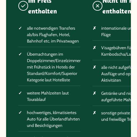
Im Preis
Nicht im Pr
enthalten
enthalten
alle notwendigen Transfers
internationale und 
ab/bis Flughafen, Hotel,
Flüge
Bahnhof etc. im Privatwagen
Visagebühren für
Übernachtungen im
Kambodscha/Laos/
Doppelzimmer/Einzelzimmer
mit Frühstück in Hotels der
alle nicht aufgeführ
Standard/Komfort/Superior
Ausflüge und optio
Kategorie laut Hotelliste
Aktivitäten
weitere Mahlzeiten laut
Getränke und nicht
Tourablauf
aufgeführte Mahlze
hochwertiges, klimatisiertes
sonstige private A
Auto für alle Überlandfahrten
und freiwillige Trink
und Besichtigungen