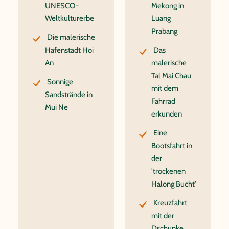
UNESCO-
Mekong in
Weltkulturerbe
Luang
Prabang
Die malerische
Hafenstadt Hoi
Das
An
malerische
Tal Mai Chau
Sonnige
mit dem
Sandstrände in
Fahrrad
Mui Ne
erkunden
Eine
Bootsfahrt in
der
'trockenen
Halong Bucht'
Kreuzfahrt
mit der
Dschunke