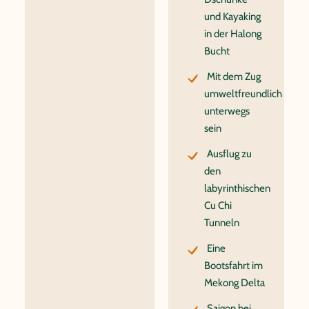
und Kayaking
in der Halong
Bucht
Mit dem Zug
umweltfreundlich
unterwegs
sein
Ausflug zu
den
labyrinthischen
Cu Chi
Tunneln
Eine
Bootsfahrt im
Mekong Delta
Saigon bei