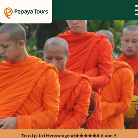
Trustpilot
Hervorragend
★★★★★
4,6 von 5