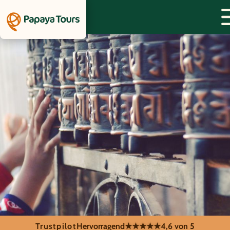
Trustpilot
Hervorragend
★★★★★
4,6 von 5