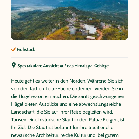
Nationen umgeben den heiligen Garten und schaffen
eine beeindruckende Vielfalt an Architektur und Lehren.
Pilger können hier meditieren, beten und inmitten
dieser inspirierenden Kulisse in die Lehren des
Buddhismus eintauchen. Lumbini ist nicht nur ein Ort
der Geschichte, sondern auch ein Ort der Ruhe, des
Frühstück
Friedens und des Respekts für die Grundlagen einer der
bedeutendsten Weltreligionen. Ein Besuch in Lumbini
bietet eine einzigartige Gelegenheit, in die Fußstapfen
Spektakuläre Aussicht auf das Himalaya-Gebirge
Buddhas zu treten und die geistige Tiefe dieser
Heute geht es weiter in den Norden. Während Sie sich
bemerkenswerten Stätte zu erleben.
von der flachen Terai-Ebene entfernen, werden Sie in
die Hügelregion eintauchen. Die sanft geschwungenen
Hügel bieten Ausblicke und eine abwechslungsreiche
Landschaft, die Sie auf Ihrer Reise begleiten wird.
Tansen, eine historische Stadt in den Palpa-Bergen, ist
Ihr Ziel. Die Stadt ist bekannt für ihre traditionelle
newarische Architektur, reiche Kultur und, bei gutem