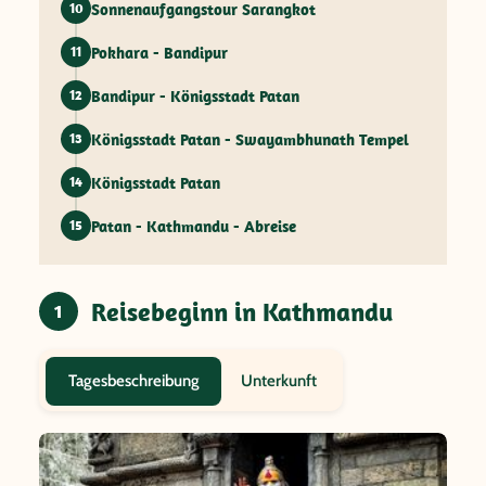
Sonnenaufgangstour Sarangkot
10
Pokhara - Bandipur
11
Bandipur - Königsstadt Patan
12
Königsstadt Patan - Swayambhunath Tempel
13
Königsstadt Patan
14
Patan - Kathmandu - Abreise
15
Reisebeginn in Kathmandu
1
Unterkunft
Tagesbeschreibung