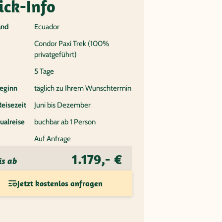
ick-Info
and
Ecuador
Condor Paxi Trek (100%
privatgeführt)
5 Tage
eginn
täglich zu Ihrem Wunschtermin
Reisezeit
Juni bis Dezember
ualreise
buchbar ab 1 Person
Auf Anfrage
1.179,- €
is ab
Jetzt kostenlos anfragen