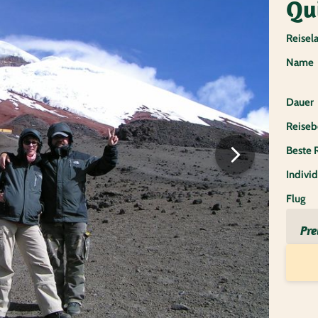
Qu
Reisel
Name
Dauer
Reiseb
Beste 
Individ
Flug
Pre