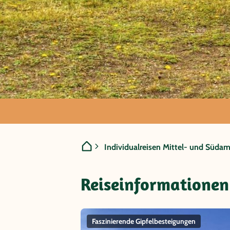
Ecuador - Cond
Individualreisen Mittel- und Südam
privatgeführt)
Reiseinformationen
Faszinierende Gipfelbesteigungen