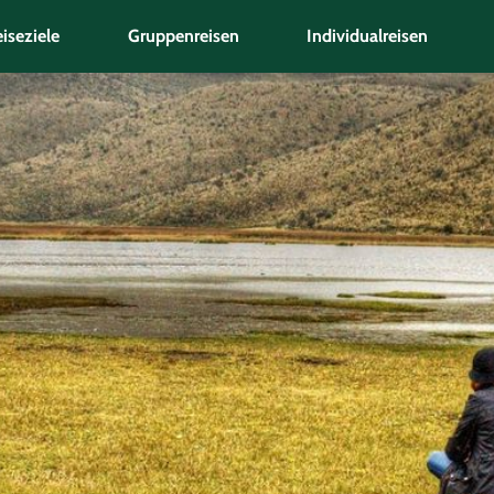
iseziele
Gruppenreisen
Individualreisen