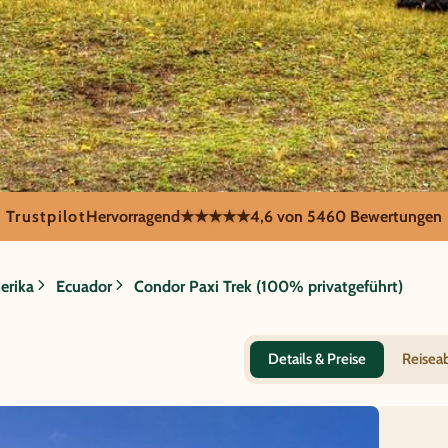
Trustpilot
Hervorragend
★★★★★
4,6 von 5
460 Bewertungen
or Paxi Trek (100%
erika
Ecuador
Condor Paxi Trek (100% privatgeführt)
Details & Preise
Reisea
Cotopax