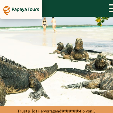
Trustpilot
Hervorragend
★★★★★
4,6 von 5