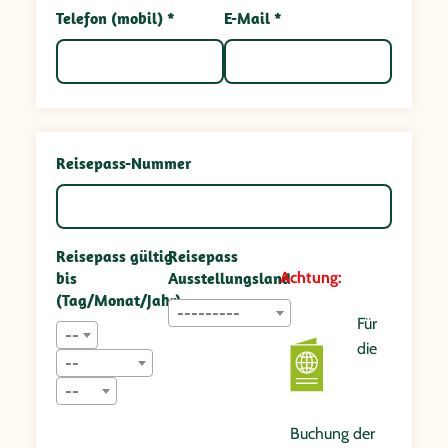
Telefon (mobil) *
E-Mail *
Reisepass-Nummer
Reisepass gültig
Reisepass
bis
Ausstellungsland
Achtung:
(Tag/Monat/Jahr)
---------
Für
--
die
--
--
Buchung der