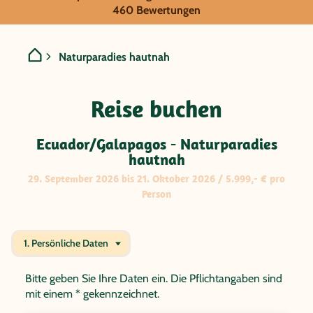
GRUPPENREISE:
460 Bewertungen
Ecuador/Galapagos - Natur
Naturparadies hautnah
Reise buchen
Ecuador/Galapagos - Naturparadies
hautnah
29. September 2026 bis 21. Oktober 2026 / 5.999,- € pro
Person
1. Persönliche Daten
Bitte geben Sie Ihre Daten ein. Die Pflichtangaben sind
mit einem * gekennzeichnet.