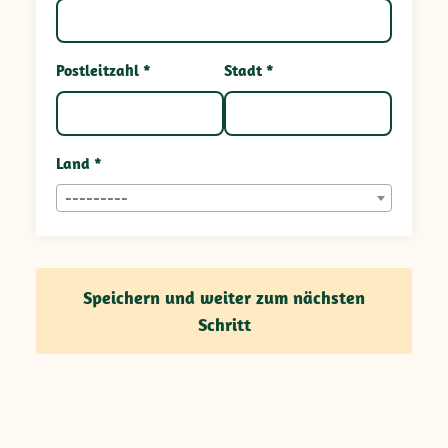
Postleitzahl *
Stadt *
Land *
---------
Speichern und weiter zum nächsten
Schritt