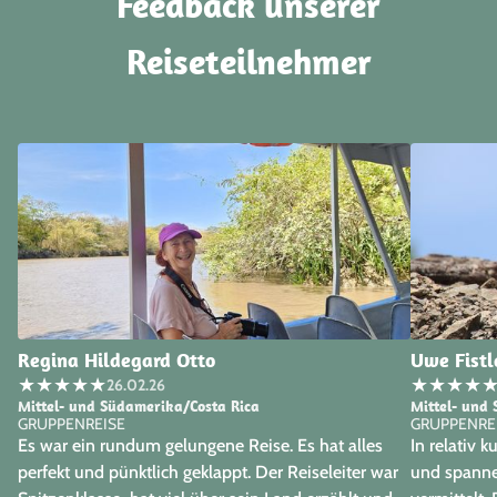
Feedback unserer
Reiseteilnehmer
Regina Hildegard Otto
Uwe Fistl
★
★
★
★
★
★
★
★
★
26.02.26
Mittel- und Südamerika/Costa Rica
Mittel- und
GRUPPENREISE
GRUPPENRE
Es war ein rundum gelungene Reise. Es hat alles
In relativ 
perfekt und pünktlich geklappt. Der Reiseleiter war
und spanne