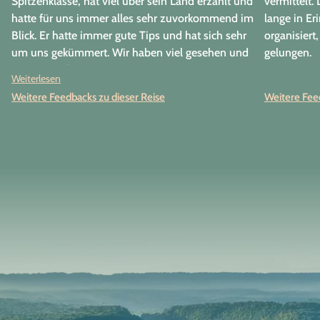
Spitzenklasse, hat viel über sein Land erzählt und
vermittelt.
hatte für uns immer alles sehr zuvorkommend im
lange in Er
Blick. Er hatte immer gute Tips und hat sich sehr
organisiert,
um uns gekümmert. Wir haben viel gesehen und
gelungen.
hatten Spaß.
Weiterlesen
Weitere Feedbacks zu dieser Reise
Weitere Feed