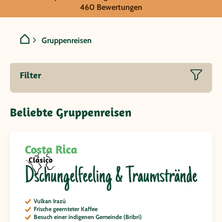
Costa Rica
460 Bewertungen
Gruppenreisen
Filter
Beliebte Gruppenreisen
Costa Rica
Dschungelfeeling & Traumstrände
Vulkan Irazú
Frische geernteter Kaffee
Besuch einer indigenen Gemeinde (Bribrí)