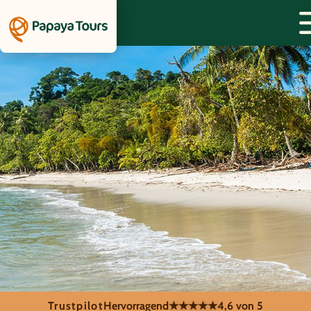
Trustpilot
Hervorragend
★★★★★
4,6 von 5