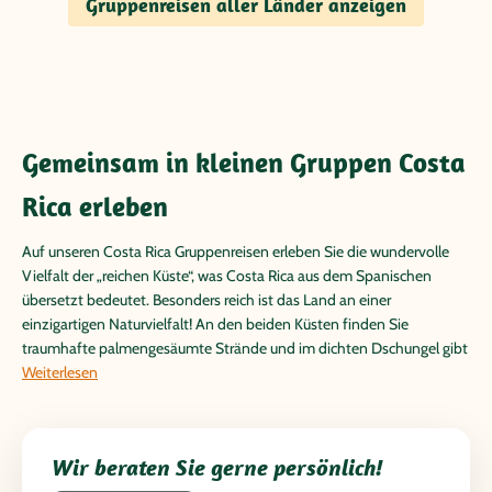
Gruppenreisen aller Länder anzeigen
Gemeinsam in kleinen Gruppen Costa
Rica erleben
Auf unseren Costa Rica Gruppenreisen erleben Sie die wundervolle
Vielfalt der „reichen Küste“, was Costa Rica aus dem Spanischen
übersetzt bedeutet. Besonders reich ist das Land an einer
einzigartigen Naturvielfalt! An den beiden Küsten finden Sie
traumhafte palmengesäumte Strände und im dichten Dschungel gibt
es einen überwältigenden Artenreichtum. Beobachten Sie in den
Weiterlesen
zahlreichen Nationalparks Tukane, Faultiere, Affen, Baumfrösche und
viele weiteren exotischen Tieren. Ein wortwörtliches Highlight in
Costa Rica bilden die aktiven Vulkane, wie der Rincón de la Vieja, der
Wir beraten Sie gerne persönlich!
Irazú und der Arenal. In Costa Rica genießen Sie Natur pur!