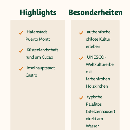
Highlights
Besonderheiten
Hafenstadt
authentische
Puerto Montt
chilote Kultur
erleben
Küstenlandschaft
rund um Cucao
UNESCO-
Weltkulturerbe
Inselhauptstadt
mit
Castro
farbenfrohen
Holzkirchen
typische
Palafitos
(Stelzenhäuser)
direkt am
Wasser