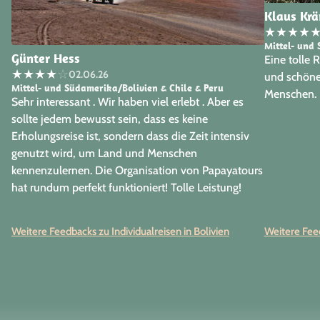
Klaus Kr
★
★
★
★
Mittel- und
Günter Hess
Eine tolle 
★
★
★
★
☆
02.06.26
und schöne
Mittel- und Südamerika/Bolivien & Chile & Peru
Menschen.
Sehr interessant . Wir haben viel erlebt . Aber es
sollte jedem bewusst sein, dass es keine
Erholungsreise ist, sondern dass die Zeit intensiv
genutzt wird, um Land und Menschen
kennenzulernen. Die Organisation von Papayatours
hat rundum perfekt funktioniert! Tolle Leistung!
Weitere Feedbacks zu Individualreisen in Bolivien
Weitere Feed