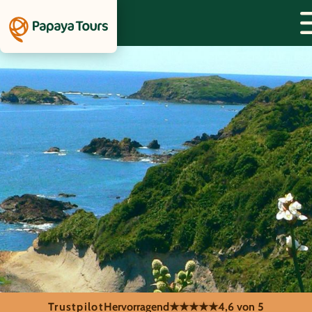
Trustpilot
Hervorragend
★★★★★
4,6 von 5