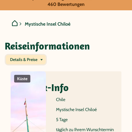
Chile - Mystische Insel Chi
460 Bewertungen
Mystische Insel Chiloé
Reiseinformationen
Details & Preise
Küste
Palafitios
einzigartige
Reit
Natur
Quick-Info
Reiseland
Chile
Name
Mystische Insel Chiloé
Dauer
5 Tage
Reisebeginn
täglich zu Ihrem Wunschtermin