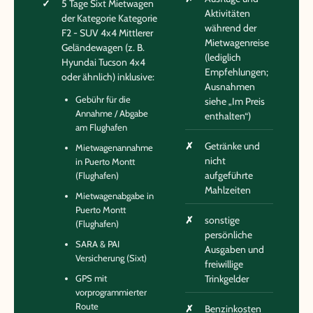
5 Tage Sixt Mietwagen
Aktivitäten
der Kategorie Kategorie
während der
F2 - SUV 4x4 Mittlerer
Mietwagenreise
Geländewagen (z. B.
(lediglich
Hyundai Tucson 4x4
Empfehlungen;
oder ähnlich) inklusive:
Ausnahmen
Gebühr für die
siehe „Im Preis
Annahme / Abgabe
enthalten“)
am Flughafen
Getränke und
Mietwagenannahme
nicht
in Puerto Montt
aufgeführte
(Flughafen)
Mahlzeiten
Mietwagenabgabe in
Puerto Montt
sonstige
(Flughafen)
persönliche
SARA & PAI
Ausgaben und
Versicherung (Sixt)
freiwillige
GPS mit
Trinkgelder
vorprogrammierter
Route
Benzinkosten