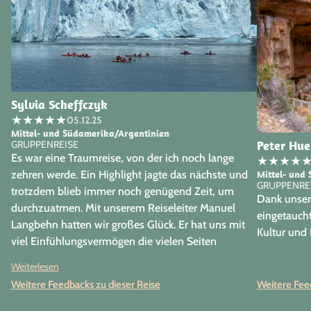
Sylvia Scheffczyk
★
★
★
★
★
05.12.25
Mittel- und Südamerika/Argentinien
Peter Hu
GRUPPENREISE
Es war eine Traumreise, von der ich noch lange
★
★
★
★
Mittel- und
zehren werde. Ein Highlight jagte das nächste und
GRUPPENRE
trotzdem blieb immer noch genügend Zeit, um
Dank unsere
durchzuatmen. Mit unserem Reiseleiter Manuel
eingetaucht
Langbehn hatten wir großes Glück. Er hat uns mit
Kultur und 
viel Einfühlungsvermögen die vielen Seiten
Argentiniens nahe gebracht.
Weiterlesen
Weitere Feedbacks zu dieser Reise
Weitere Feed