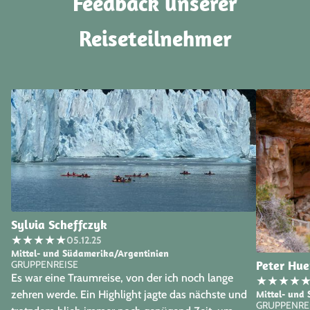
Feedback unserer
Reiseteilnehmer
Sylvia Scheffczyk
★
★
★
★
★
05.12.25
Mittel- und Südamerika/Argentinien
Peter Hu
GRUPPENREISE
Es war eine Traumreise, von der ich noch lange
★
★
★
★
Mittel- und
zehren werde. Ein Highlight jagte das nächste und
GRUPPENRE