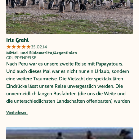
Iris Grahl
★
★
★
★
★
25.02.14
Mittel- und Südamerika/Argentinien
GRUPPENREISE
Nach Peru war es unsere zweite Reise mit Papayatours.
Und auch dieses Mal war es nicht nur ein Urlaub, sondern
eine weitere Traumreise. Die Vielzahl der spektakulären
Eindrücke lässt unsere Reise unvergesslich werden. Die
unvermeidlich langen Busfahrten (die uns die Weite und
die unterschiedlichsten Landschaften offenbarten) wurden
zum Bsp. mit einem Picknick aufgelockert. Etwas besonders
Weiterlesen
hervorzuheben fällt mir sehr schwer. Vielleicht erwähne ich
unsere optionalen Ausflüge. Wir hatten uns für das
Icetrekking entschieden und können es nur
weiterempfehlen. Die optionale Wanderung im Canyon des