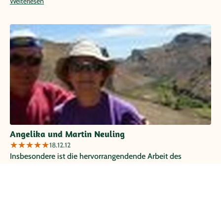
Weiterlesen
Angelika und Martin Neuling
★
★
★
★
★
18.12.12
Insbesondere ist die hervorrangendende Arbeit des
Reiseleiters Walter hervorzuheben. Es war um das Wohl
jedes Teilnehmers stets bemüht und konnte uns
kenntnisreich auf allen Gebieten für sein Land begeistern.
Wir würden jederzeit wieder mit Papaya und insbesondere
mit Walter verreisen.