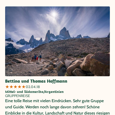
Urlaub! Pablo hat dazu einen sehr großen Anteil
beigetragen. Vielen Dank ;-)
Bettina und Thomas Hoffmann
★
★
★
★
★
02.04.18
Mittel- und Südamerika/Argentinien
GRUPPENREISE
Eine tolle Reise mit vielen Eindrücken. Sehr gute Gruppe
und Guide. Werden noch lange davon zehren! Schöne
Einblicke in die Kultur, Landschaft und Natur dieses riesigen