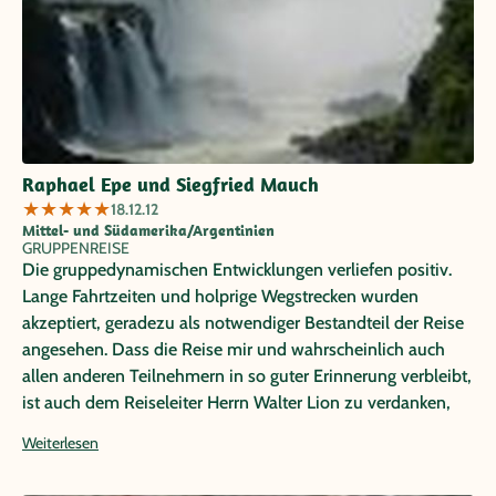
Raphael Epe und Siegfried Mauch
★
★
★
★
★
18.12.12
Mittel- und Südamerika/Argentinien
GRUPPENREISE
Die gruppedynamischen Entwicklungen verliefen positiv.
Lange Fahrtzeiten und holprige Wegstrecken wurden
akzeptiert, geradezu als notwendiger Bestandteil der Reise
angesehen. Dass die Reise mir und wahrscheinlich auch
allen anderen Teilnehmern in so guter Erinnerung verbleibt,
ist auch dem Reiseleiter Herrn Walter Lion zu verdanken,
der mit seinem Organisationstalent, seinen Tipps, seiner
Weiterlesen
Hilfsbereitschaft, seinem Engagement und seinem Charme
über Widrigkeiten hinweghalf und jeden Stress den