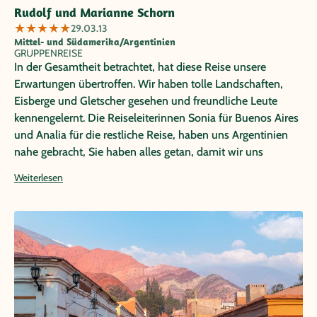
Rudolf und Marianne Schorn
★
★
★
★
★
29.03.13
Mittel- und Südamerika/Argentinien
GRUPPENREISE
In der Gesamtheit betrachtet, hat diese Reise unsere
Erwartungen übertroffen. Wir haben tolle Landschaften,
Eisberge und Gletscher gesehen und freundliche Leute
kennengelernt. Die Reiseleiterinnen Sonia für Buenos Aires
und Analia für die restliche Reise, haben uns Argentinien
nahe gebracht, Sie haben alles getan, damit wir uns
wohlfühlen konnten. Nochmals an die beiden eine dickes
Weiterlesen
Danke, Ein Dank auch an die anderen örtlichen Reiseleiter,
die uns die regionalen Besonderheiten gezeigt und erläutert
haben.