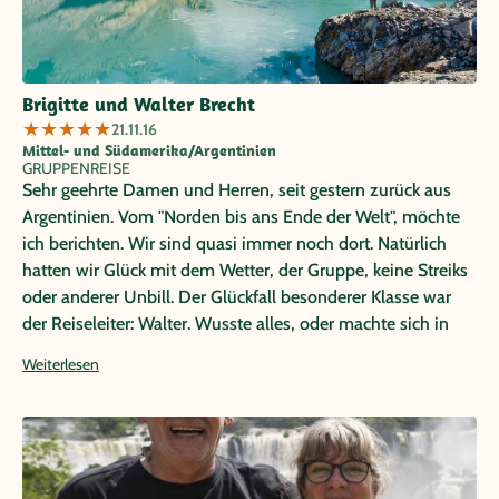
Brigitte und Walter Brecht
★
★
★
★
★
21.11.16
Mittel- und Südamerika/Argentinien
GRUPPENREISE
Sehr geehrte Damen und Herren, seit gestern zurück aus
Argentinien. Vom "Norden bis ans Ende der Welt", möchte
ich berichten. Wir sind quasi immer noch dort. Natürlich
hatten wir Glück mit dem Wetter, der Gruppe, keine Streiks
oder anderer Unbill. Der Glückfall besonderer Klasse war
der Reiseleiter: Walter. Wusste alles, oder machte sich in
den wenigen anderen Fällen umgehend kundig. Er
Weiterlesen
umsorgte die Gruppe ohne aufdringlich zu sein. Er führte
die Gruppe ohne als Diktator aufzutreten. Er kam mit allen
örtlichen Reiseleitern und den unterschiedlichen Fahrern
zurecht. Wusste auch, wo es einmal nötig war, ernst
aufzutreten. Die Gruppe blieb die ganze Zeit über so