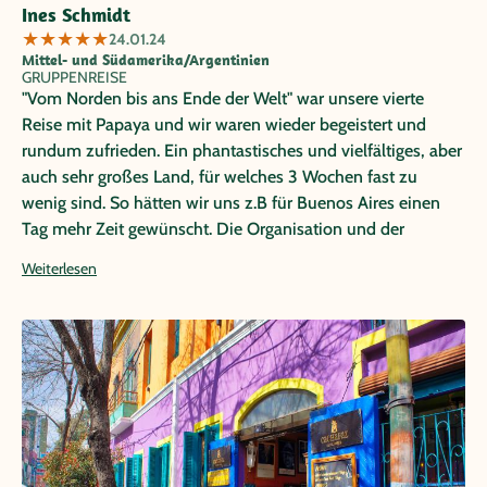
Ines Schmidt
★
★
★
★
★
24.01.24
Mittel- und Südamerika/Argentinien
GRUPPENREISE
"Vom Norden bis ans Ende der Welt" war unsere vierte
Reise mit Papaya und wir waren wieder begeistert und
rundum zufrieden. Ein phantastisches und vielfältiges, aber
auch sehr großes Land, für welches 3 Wochen fast zu
wenig sind. So hätten wir uns z.B für Buenos Aires einen
Tag mehr Zeit gewünscht. Die Organisation und der
Reiseablauf waren wieder ganz nach unseren Vorstellungen
Weiterlesen
- halt typisch Papaya! Wir haben jetzt schon unsere
nächste Papaya - Reise gebucht, freuen uns schon riesig
darauf und können es kaum erwarten.