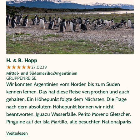
H. & B. Hopp
★
★
★
★
★
27.02.19
Mittel- und Südamerika/Argentinien
GRUPPENREISE
Wir konnten Argentinien vom Norden bis zum Süden
kennen lernen. Das hat diese Reise versprochen und auch
gehalten. Ein Höhepunkt folgte dem Nächsten. Die Frage
nach dem absolutem Höhepunkt können wir nicht
beantworten. Iguazu Wasserfälle, Perito Moreno Gletscher,
Pinguine auf der Isla Martillo, alle besuchten Nationalparks
mit wunderschönen Ausblicken auf eine sagenhafte und so
Weiterlesen
unterschiedliche Landschaft.......Es war ein unvergesslicher