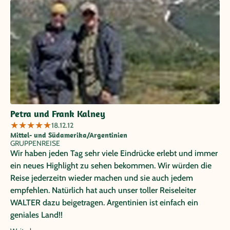
Teilnehmern abnahm, der Reisende ins Krankenhaus
begleitete und mit einem Zaubertrank seiner Mutter half, so
manche Erkältung hinwegzuspülen. Reiseverlauf und
Reiseleitung bildeten eine harmonische Einheit. Ich kann
diese Reise daher wärmstens weiterempfehlen.
Petra und Frank Kalney
★
★
★
★
★
18.12.12
Mittel- und Südamerika/Argentinien
GRUPPENREISE
Wir haben jeden Tag sehr viele Eindrücke erlebt und immer
ein neues Highlight zu sehen bekommen. Wir würden die
Reise jederzeitn wieder machen und sie auch jedem
empfehlen. Natürlich hat auch unser toller Reiseleiter
WALTER dazu beigetragen. Argentinien ist einfach ein
geniales Land!!