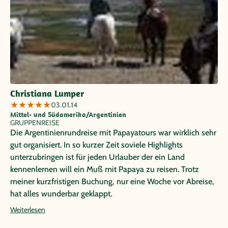
Rio Rintura Flusses ist nicht nur wegen der Landschaft
grandios. Wir trafen unterwegs auf einen Gaucho mit
seinen vier Hunden. Ein Erlebnis - unbezahlbar. Die
Bootsfahrt zur Pinguienkolonie ist natürlich ein MUSS für
Tierfreunde. Walter - unser Reiseleiter - hat uns mit seiner
herzlichen und unaufdringlichen Art in seinem Land
wunderbar begleitet. Vielen Dank dafür. Die Reise können
Christiana Lumper
wir nur weiterempfehlen. Sie ist ausgewogen, das Konzept
★
★
★
★
★
03.01.14
durchdacht und gut organisiert.
Mittel- und Südamerika/Argentinien
GRUPPENREISE
Die Argentinienrundreise mit Papayatours war wirklich sehr
gut organisiert. In so kurzer Zeit soviele Highlights
unterzubringen ist für jeden Urlauber der ein Land
kennenlernen will ein Muß mit Papaya zu reisen. Trotz
meiner kurzfristigen Buchung, nur eine Woche vor Abreise,
hat alles wunderbar geklappt.
Weiterlesen