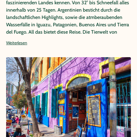
faszinierenden Landes kennen. Von 32° bis Schneefall alles
innerhalb von 25 Tagen. Argentinien besticht durch die
landschaftlichen Highlights, sowie die atmberaubenden
Wasserfälle in Iguazu, Patagonien, Buenos Aires und Tierra
del Fuego. All das bietet diese Reise. Die Tierwelt von
Pinguien über Seelöwen, Nasenbären, Wasserschweinen,
Weiterlesen
Krokodilen und diversen Vögeln verzaubert. Kulinarische
Vollkommenheit im Sinne von Steaks verzaubern
Fleischesser. Auch Vegetarier kommen nicht zu kurz und
können bei diversen Sorentinos, Empanadas und vielem
mehr Schlemmen. 25 Tagen abschalten, entspannen und
sich verzaubern lassen von diesem einzigartigen Land. Ein
Highlight jagt das nächste und man erlebt wahnsinnig viel
auf dieser Reise.