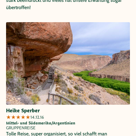
stark beeindruckt und vieles hat unsere Erwartung sogar
übertroffen!
Heike Sperber
★
★
★
★
★
14.12.16
Mittel- und Südamerika/Argentinien
GRUPPENREISE
Tolle Reise, super organisiert, so viel schafft man