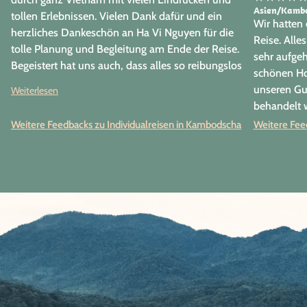
Asien/Kambo
tollen Erlebnissen. Vielen Dank dafür und ein
Wir hatten 
herzliches Dankeschön an Ha Vi Nguyen für die
Reise. Alle
tolle Planung und Begleitung am Ende der Reise.
sehr aufgeh
Begeistert hat uns auch, dass alles so reibungslos
schönen Hot
geklappt hat, jede Abholung und jede Tour, einfach
unseren Gui
Weiterlesen
alles. Die gleiche Erfahrung machten wir auch
behandelt 
schon als wir in Südamerika mit Papaya-Tours
Weitere Feedbacks zu Individualreisen in Kambodscha
Weitere Fee
unterwegs waren, daher würde ich jederzeit wieder
hier buchen und auch weiterempfehlen.