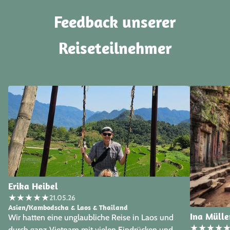
Feedback unserer
Reiseteilnehmer
Erika Heibel
★
★
★
★
★
21.05.26
Asien/Kambodscha & Laos & Thailand
Ina Mülle
Wir hatten eine unglaubliche Reise in Laos und
★
★
★
★
durch ganz Vietnam mit vielen Eindrücken und