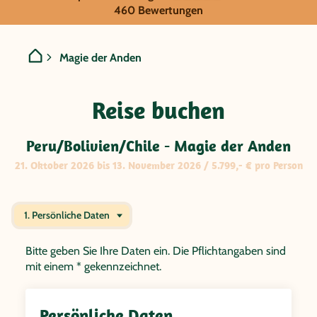
GRUPPENREISE:
460 Bewertungen
Peru/Bolivien/Chile - Mag
Magie der Anden
Reise buchen
Peru/Bolivien/Chile - Magie der Anden
21. Oktober 2026 bis 13. November 2026 / 5.799,- € pro Person
1. Persönliche Daten
Bitte geben Sie Ihre Daten ein. Die Pflichtangaben sind
mit einem * gekennzeichnet.
Persönliche Daten