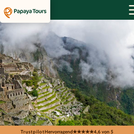
Trustpilot
Hervorragend
★★★★★
4,6 von 5