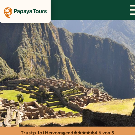
Trustpilot
Hervorragend
★★★★★
4,6 von 5