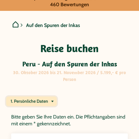
GRUPPENREISE:
460 Bewertungen
Peru - Auf den Spuren der
Auf den Spuren der Inkas
Reise buchen
Peru - Auf den Spuren der Inkas
30. Oktober 2026 bis 21. November 2026 / 5.199,- € pro
Person
1. Persönliche Daten
Bitte geben Sie Ihre Daten ein. Die Pflichtangaben sind
mit einem * gekennzeichnet.