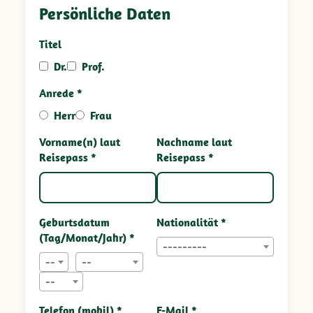
Persönliche Daten
Titel
Dr.
Prof.
Anrede *
Herr
Frau
Vorname(n) laut
Nachname laut
Reisepass *
Reisepass *
Geburtsdatum
Nationalität *
(Tag/Monat/Jahr) *
---------
--
--
--
Telefon (mobil) *
E-Mail *