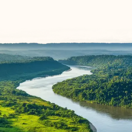
führte uns von Panama City über Valle de Antón,
Pedasí, Boca Chica und Boquete bis nach Bocas del
Toro, weiter zu den San-Blas-Inseln und
schließlich zurück nach Panama City. Das Highlight
der Reise waren für uns die San-Blas-Inseln – ein
wahres Paradies. Zwei Nächte auf einer Insel zu
verbringen, auf der es außer Meer und Natur
praktisch nichts gibt, war eine ganz besondere und
unvergessliche Erfahrung.