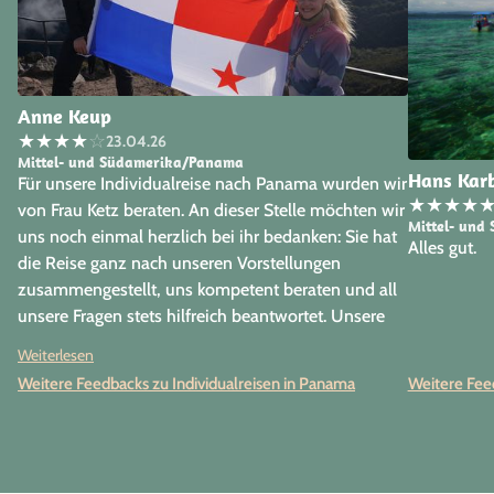
Anne Keup
★
★
★
★
☆
23.04.26
Mittel- und Südamerika/Panama
Hans Kar
Für unsere Individualreise nach Panama wurden wir
★
★
★
★
von Frau Ketz beraten. An dieser Stelle möchten wir
Mittel- und
uns noch einmal herzlich bei ihr bedanken: Sie hat
Alles gut.
die Reise ganz nach unseren Vorstellungen
zusammengestellt, uns kompetent beraten und all
unsere Fragen stets hilfreich beantwortet. Unsere
Individualreise durch Panama war rundum
Weiterlesen
gelungen. Beginnend mit der kompetenten
Weitere Feedbacks zu Individualreisen in Panama
Weitere Feed
Beratung durch PapayaTours über den
zuverlässigen Service der Partneragentur vor Ort bis
hin zu den vielfältigen Eindrücken, die wir im
ganzen Land sammeln konnten. Unsere Route