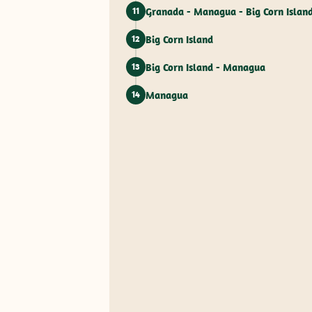
Granada - Managua - Big Corn Islan
11
Big Corn Island
12
Big Corn Island - Managua
13
Managua
14