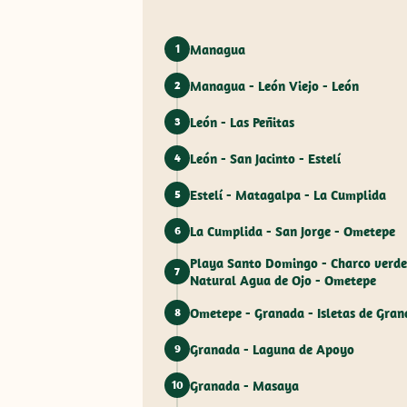
Managua
1
Managua - León Viejo - León
2
León - Las Peñitas
3
León - San Jacinto - Estelí
4
Estelí - Matagalpa - La Cumplida
5
La Cumplida - San Jorge - Ometepe
6
Playa Santo Domingo - Charco verde
7
Natural Agua de Ojo - Ometepe
Ometepe - Granada - Isletas de Gra
8
Granada - Laguna de Apoyo
9
Granada - Masaya
10