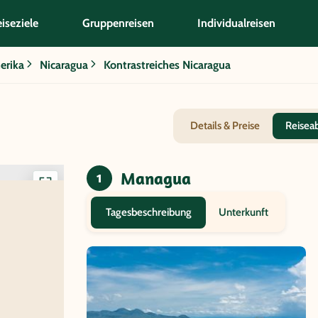
iseziele
Gruppenreisen
Individualreisen
erika
Nicaragua
Kontrastreiches Nicaragua
Details & Preise
Reisea
Managua
1
Interaktive
Karte
Unterkunft
Tagesbeschreibung
anzeigen