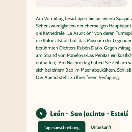
Am Vormittag besichtigen Sie bei einem Spazier
Sehenswürdigkeiten der ehemaligen Hauptstadt 
die Kathedrale „La Asunción“ von deren Turmspi
die Kolonialstadt hat, das Museum der Legende
berühmten Dichters Rubén Darío. Gegen Mittag fa
am Strand von Poneloya/Las Peñitas ein köstlic
enthalten). Am Nachmittag haben Sie Zeit am 
sich bei einem Bad im Meer abzukühlen. Schließl
Der Abend steht zu Ihrer freien Verfügung.
León - San Jacinto - Estelí
4
Unterkunft
Tagesbeschreibung