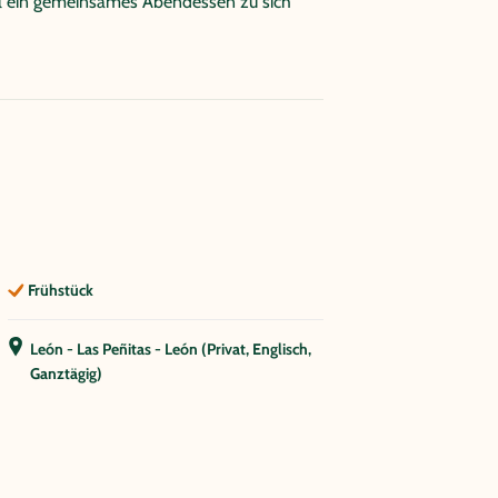
tel ein gemeinsames Abendessen zu sich
Frühstück
León - Las Peñitas - León (Privat, Englisch,
Ganztägig)