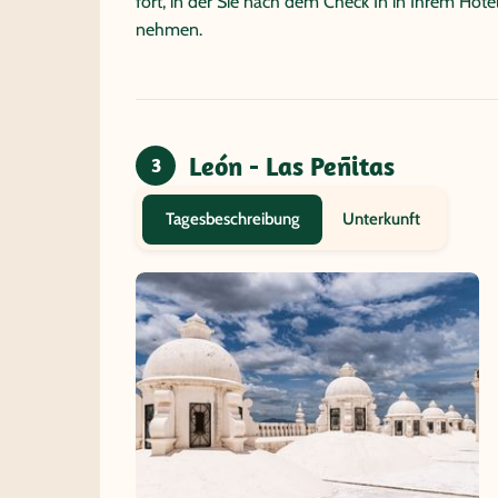
fort, in der Sie nach dem Check In in Ihrem Ho
nehmen.
León - Las Peñitas
3
Unterkunft
Tagesbeschreibung