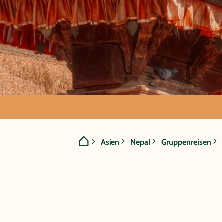
GRUPPENREISE:
Asien
Nepal
Gruppenreisen
Nepal - A