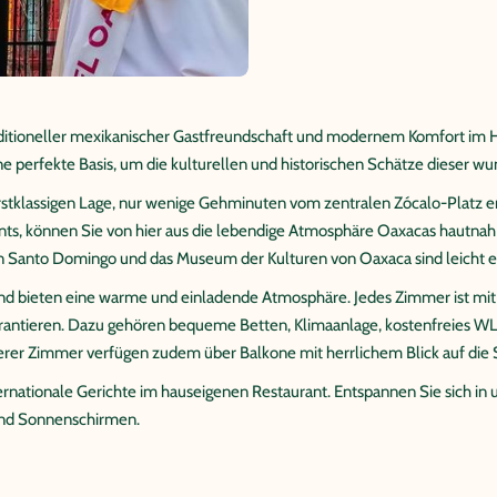
raditioneller mexikanischer Gastfreundschaft und modernem Komfort im 
e perfekte Basis, um die kulturellen und historischen Schätze dieser 
 erstklassigen Lage, nur wenige Gehminuten vom zentralen Zócalo-Platz
ts, können Sie von hier aus die lebendige Atmosphäre Oaxacas hautnah
n Santo Domingo und das Museum der Kulturen von Oaxaca sind leicht e
und bieten eine warme und einladende Atmosphäre. Jedes Zimmer ist mi
antieren. Dazu gehören bequeme Betten, Klimaanlage, kostenfreies WLA
erer Zimmer verfügen zudem über Balkone mit herrlichem Blick auf die 
ernationale Gerichte im hauseigenen Restaurant. Entspannen Sie sich 
 und Sonnenschirmen.