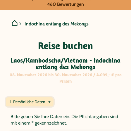
GRUPPENREISE:
460 Bewertungen
Laos/Kambodscha/Vietnam 
Indochina entlang des Mekongs
Reise buchen
Laos/Kambodscha/Vietnam - Indochina
entlang des Mekongs
08. November 2026 bis 30. November 2026 / 4.099,- € pro
Person
1. Persönliche Daten
Bitte geben Sie Ihre Daten ein. Die Pflichtangaben sind
mit einem * gekennzeichnet.