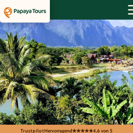
Trustpilot
Hervorragend
★★★★★
4,6 von 5