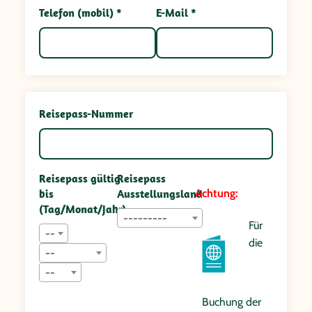
Telefon (mobil) *
E-Mail *
Reisepass-Nummer
Reisepass gültig
Reisepass
bis
Ausstellungsland
Achtung:
(Tag/Monat/Jahr)
---------
Für
--
die
--
--
Buchung der