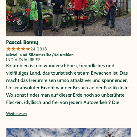
Pascal Bonny
★
★
★
★
★
24.08.18
Mittel- und Südamerika/Kolumbien
INDIVIDUALREISE
Kolumbien ist ein wunderschönes, freundliches und
vielfältiges Land, das touristisch erst am Erwachen ist. Das
macht das Herumreisen umso attraktiver und spannender.
Unser absoluter Favorit war der Besuch an der Pazifikküste.
Wo sonst findet man auf dieser Erde noch so unberührte
Flecken, idyllisch und frei von jedem Autoverkehr? Die
Rundreise war perfekt organisiert, die Fahrer und Guides
Weiterlesen
freundlich und die Hotels familiär und jeweils einzigartig.