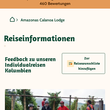
Kolumbien - Amazonas Cal
460 Bewertungen
Amazonas Calanoa Lodge
Reiseinformationen
Feedback zu unseren
Zur
Individualreisen
Reisewunschliste
hinzufügen
Kolumbien