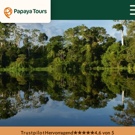
Trustpilot
Hervorragend
★★★★★
4,6 von 5