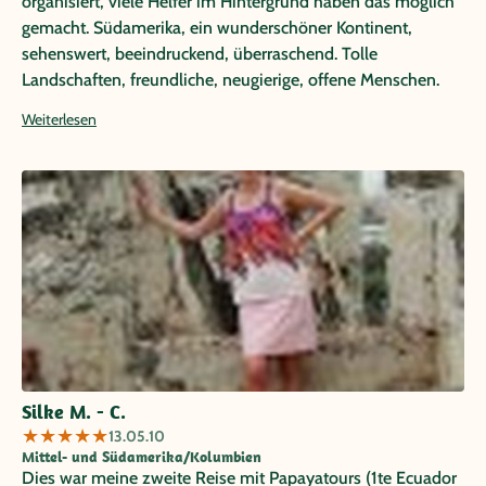
organisiert, viele Helfer im Hintergrund haben das möglich
gemacht. Südamerika, ein wunderschöner Kontinent,
sehenswert, beeindruckend, überraschend. Tolle
Landschaften, freundliche, neugierige, offene Menschen.
Wir haben alles erlebt, von +36 bis - 20 Grad Celsius, von
Weiterlesen
Meereshöhe bis 5.100 m. Fast abenteuerlich, was man in
Südamerika alles sehen und erleben darf. An diese Reise
werden wir uns ein Leben lang erinnern. Vielen Dank
nochmals an Papaya Tours, die uns das ermöglicht haben.
Silke M. - C.
★
★
★
★
★
13.05.10
Mittel- und Südamerika/Kolumbien
Dies war meine zweite Reise mit Papayatours (1te Ecuador