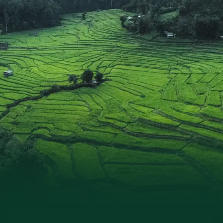
liebenswerten Reiseleiterin Beti auf Java und Bali
sowie unserem aufmerksamen Local-Guide Sutris
während des Jungle-Trekkings. Sie alle haben mit
ihrer Leidenschaft und Fürsorge maßgeblich dazu
beigetragen, dass diese Reise für uns zu einem
unvergesslichen Erlebnis wurde. Wir können diese
Reise uneingeschränkt weiterempfehlen und
werden noch lange an die faszinierenden
Begegnungen mit den Orang-Utans, die
beeindruckenden Vulkane und die wunderschönen
Tempel zurückdenken. Dankeschön sagen Maik und
Kerstin