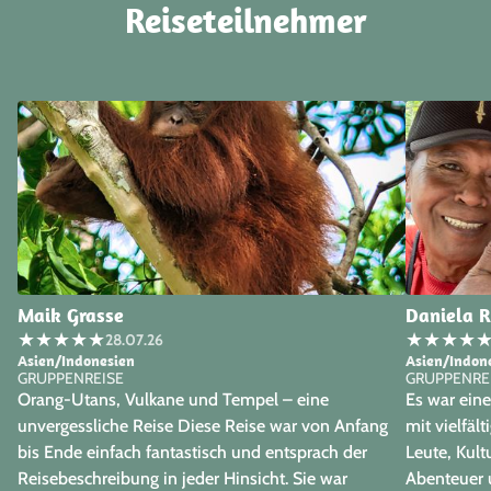
Reiseteilnehmer
Maik Grasse
Daniela 
★
★
★
★
★
★
★
★
★
28.07.26
Asien/Indonesien
Asien/Indon
GRUPPENREISE
GRUPPENRE
Orang-Utans, Vulkane und Tempel – eine
Es war eine
unvergessliche Reise Diese Reise war von Anfang
mit vielfä
bis Ende einfach fantastisch und entsprach der
Leute, Kult
Reisebeschreibung in jeder Hinsicht. Sie war
Abenteuer 