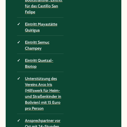
Bootstransfer, Eintritt
für das Castillo San
Felipe
Eintritt Mayastätte
Quirigua
Eintritt Semuc
Champey
Eintritt Quetzal-
Biotop
Unterstützung des
Vereins Arco Iris
(Hilfswerk für Heim-
und Straßenkinder in
Bolivien) mit 15 Euro
pro Person
Ansprechpartner vor
Ort mit 24-Stunden