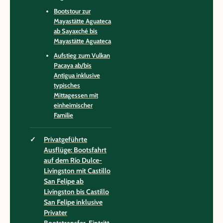
Bootstour zur
Mayastätte Aguateca
ab Sayaxché bis
Mayastätte Aguateca
Aufstieg zum Vulkan
Pacaya ab/bis
Antigua inklusive
typisches
Mittagessen mit
einheimischer
Familie
Privatgeführte
Ausflüge: Bootsfahrt
auf dem Río Dulce-
Livingston mit Castillo
San Felipe ab
Livingston bis Castillo
San Felipe inklusive
Privater