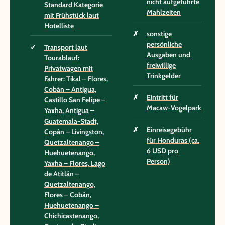
nicht aufgeführte
Standard Kategorie
Mahlzeiten
mit Frühstück laut
Hotelliste
sonstige
persönliche
Transport laut
Ausgaben und
Tourablauf:
freiwillige
Privatwagen mit
Trinkgelder
Fahrer: Tikal – Flores,
Cobán – Antigua,
Eintritt für
Castillo San Felipe –
Macaw-Vogelpark
Yaxha, Antigua –
Guatemala-Stadt,
Einreisegebühr
Copán – Livingston,
für Honduras (ca.
Quetzaltenango –
6 USD pro
Huehuetenango,
Person)
Yaxha – Flores, Lago
de Atitlán –
Quetzaltenango,
Flores – Cobán,
Huehuetenango –
Chichicastenango,