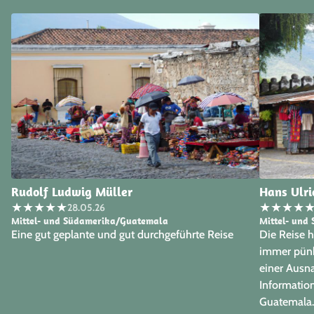
Rudolf Ludwig Müller
Hans Ulri
★
★
★
★
★
★
★
★
★
28.05.26
Mittel- und Südamerika/Guatemala
Mittel- und
Eine gut geplante und gut durchgeführte Reise
Die Reise h
immer pünkt
einer Ausna
Information
Guatemala. 