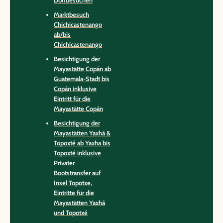
Dorfbesuchen
Marktbesuch
Chichicastenango
ab/bis
Chichicastenango
Besichtigung der
Mayastätte Copán ab
Guatemala-Stadt bis
Copán inklusive
Eintritt für die
Mayastätte Copán
Besichtigung der
Mayastätten Yaxhá &
Topoxté ab Yaxha bis
Topoxté inklusive
Privater
Bootstransfer auf
Insel Topotxe,
Eintritte für die
Mayastätten Yaxhá
und Topotxé