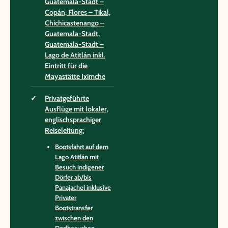
Guatemala-Stadt –
Copán, Flores – Tikal,
Chichicastenango –
Guatemala-Stadt,
Guatemala-Stadt –
Lago de Atitlán inkl.
Eintritt für die
Mayastätte Iximche
Privatgeführte
Ausflüge mit lokaler,
englischsprachiger
Reiseleitung:
Bootsfahrt auf dem
Lago Atitlán mit
Besuch indigener
Dörfer ab/bis
Panajachel inklusive
Privater
Bootstransfer
zwischen den