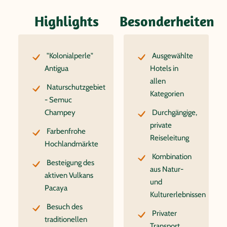
Highlights
Besonderheiten
"Kolonialperle"
Ausgewählte
Antigua
Hotels in
allen
Naturschutzgebiet
Kategorien
- Semuc
Champey
Durchgängige,
private
Farbenfrohe
Reiseleitung
Hochlandmärkte
Kombination
Besteigung des
aus Natur-
aktiven Vulkans
und
Pacaya
Kulturerlebnissen
Besuch des
Privater
traditionellen
Transport