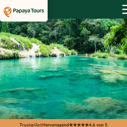
Trustpilot
Hervorragend
★★★★★
4,6 von 5