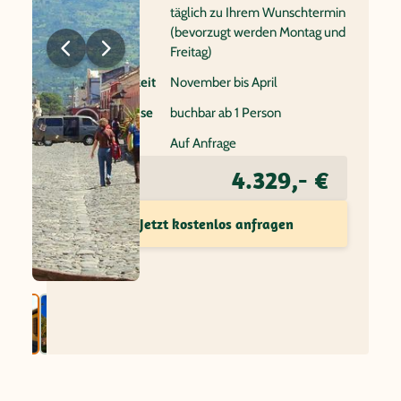
Reisebeginn
täglich zu Ihrem Wunschtermin
(bevorzugt werden Montag und
Freitag)
Beste Reisezeit
November bis April
Individualreise
buchbar ab 1 Person
Flug
Auf Anfrage
4.329,- €
Preis ab
Jetzt kostenlos anfragen