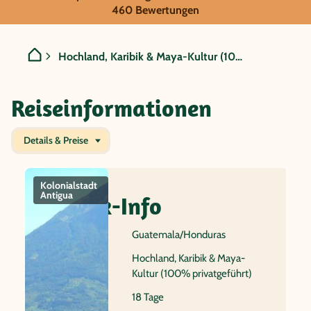
Guatemala/Honduras - Hoch
460 Bewertungen
privatgeführt)
Hochland, Karibik & Maya-Kultur (100% privatgeführt)
Reiseinformationen
Details & Preise
Kolonialstadt
Mayastätte
Semuc
Atitl
Antigua
Tikal
Champey
Quick-Info
Reiseland
Guatemala/Honduras
Name
Hochland, Karibik & Maya-
Kultur (100% privatgeführt)
Dauer
18 Tage