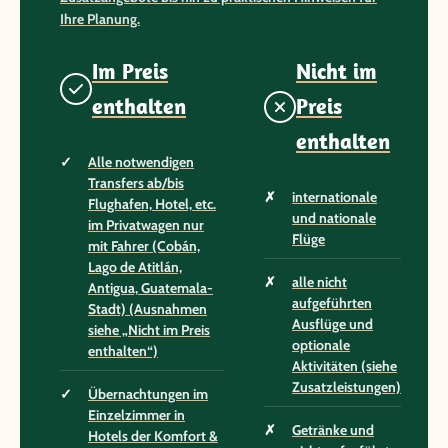
Ihre Planung.
Im Preis
Nicht im
enthalten
Preis
enthalten
Alle notwendigen
Transfers ab/bis
internationale
Flughafen, Hotel, etc.
und nationale
im Privatwagen nur
Flüge
mit Fahrer (Cobán,
Lago de Atitlán,
alle nicht
Antigua, Guatemala-
aufgeführten
Stadt) (Ausnahmen
Ausflüge und
siehe „Nicht im Preis
optionale
enthalten“)
Aktivitäten (siehe
Zusatzleistungen)
Übernachtungen im
Einzelzimmer in
Getränke und
Hotels der Komfort &