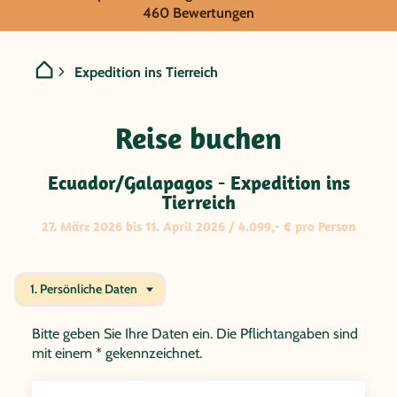
GRUPPENREISE:
460 Bewertungen
Ecuador/Galapagos - Expedi
Expedition ins Tierreich
Reise buchen
Ecuador/Galapagos - Expedition ins
Tierreich
27. März 2026 bis 11. April 2026 / 4.099,- € pro Person
1. Persönliche Daten
Bitte geben Sie Ihre Daten ein. Die Pflichtangaben sind
mit einem * gekennzeichnet.