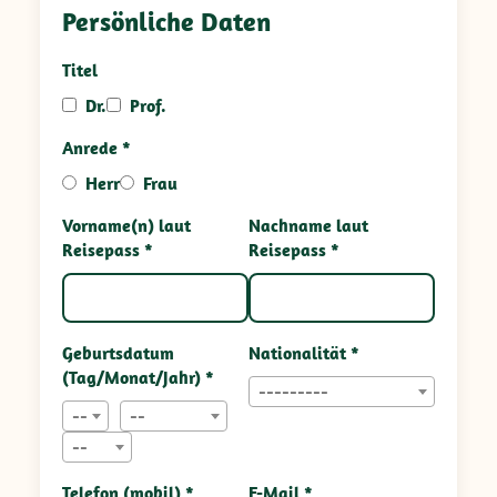
Persönliche Daten
Titel
Dr.
Prof.
Anrede *
Herr
Frau
Vorname(n) laut
Nachname laut
Reisepass *
Reisepass *
Geburtsdatum
Nationalität *
(Tag/Monat/Jahr) *
---------
--
--
--
Telefon (mobil) *
E-Mail *