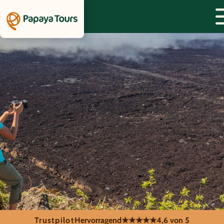
Trustpilot
Hervorragend
★★★★★
4,6 von 5