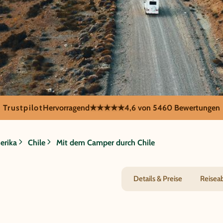
Trustpilot
Hervorragend
★★★★★
4,6 von 5
460 Bewertungen
t dem Camper 
erika
Chile
Mit dem Camper durch Chile
Details & Preise
Reisea