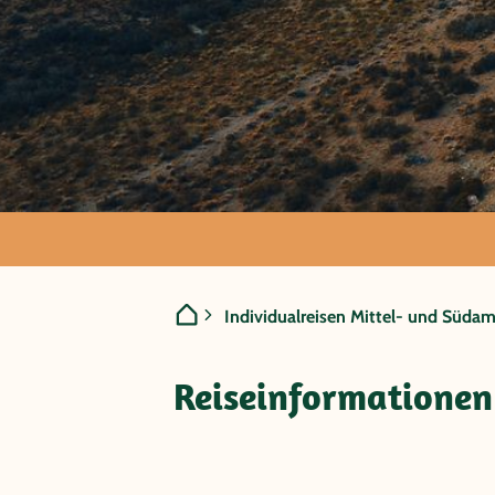
Chile - Mi
Individualreisen Mittel- und Südam
Chile
Reiseinformationen