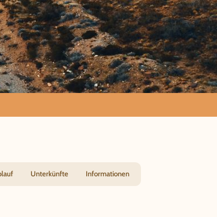
durch
blauf
Unterkünfte
Informationen