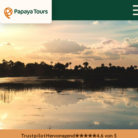
Trustpilot
Hervorragend
★★★★★
4,6 von 5