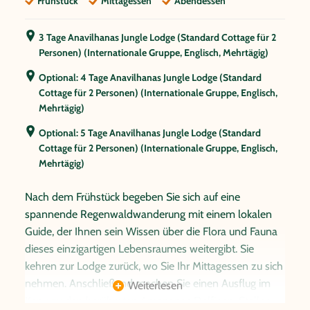
Frühstück
Mittagessen
Abendessen
unternehmen Sie eine nächtliche Fahrt im motorisierten
Kanu, um das Leben des Regenwaldes bei Nacht zu
sehen und vor allem zu hören (90% aller Tierarten im
3 Tage Anavilhanas Jungle Lodge (Standard Cottage für 2
Personen) (Internationale Gruppe, Englisch, Mehrtägig)
Regenwald sind nachtaktiv). Das Highlight ist die
Beobachtung von Kaimanen.
Optional: 4 Tage Anavilhanas Jungle Lodge (Standard
Cottage für 2 Personen) (Internationale Gruppe, Englisch,
Optional: 4 Tage Anavilhanas Jungle Lodge (Standard
Mehrtägig)
Cottage für 2 Personen) (Internationale Gruppe,
Englisch, Mehrtägig)
Optional: 5 Tage Anavilhanas Jungle Lodge (Standard
Cottage für 2 Personen) (Internationale Gruppe, Englisch,
Heute werden Sie in Ihrem
Hotel oder am Flughafen
in
Mehrtägig)
Manaus abgeholt und Ihr Dschungelabenteuer kann
beginnen! Sie werden mit dem Van zur Anavilhanas
Nach dem Frühstück begeben Sie sich auf eine
Lodge gefahren. Die Fahrt dauert ca. 3 Stunden. Dort
spannende Regenwaldwanderung mit einem lokalen
können Sie sich in Ihrem Zimmer einrichten und sich ein
Guide, der Ihnen sein Wissen über die Flora und Fauna
wenig in der Lodge umschauen bevor es Mittagessen
dieses einzigartigen Lebensraumes weitergibt. Sie
gibt. Nachmittags machen Sie eine Tour zu einem der
kehren zur Lodge zurück, wo Sie Ihr Mittagessen zu sich
schönsten Fluss Archipele der Welt: Das Anavilhanas
nehmen. Anschließend machen Sie einen Ausflug im
Weiterlesen
Archipel besteht aus rund 400 Inseln, die sich mitten
Kanu zu den berühmten Amazonas Delfinen. Stellen