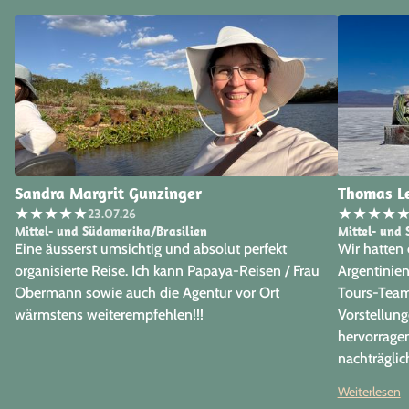
Sandra Margrit Gunzinger
Thomas L
★
★
★
★
★
★
★
★
★
23.07.26
Mittel- und Südamerika/Brasilien
Mittel- und 
Eine äusserst umsichtig und absolut perfekt
Wir hatten
organisierte Reise. Ich kann Papaya-Reisen / Frau
Argentinie
Obermann sowie auch die Agentur vor Ort
Tours-Team 
wärmstens weiterempfehlen!!!
Vorstellun
hervorrage
nachträgli
freuen uns 
Weiterlesen