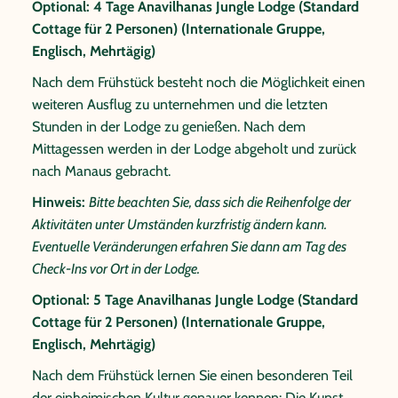
Optional: 4 Tage Anavilhanas Jungle Lodge (Standard
kennenzulernen. Der Abend steht Ihnen zur freien
Cottage für 2 Personen) (Internationale Gruppe,
Verfügung, um die Lodge Anlage näher zu erkunden,
Englisch, Mehrtägig)
den Spielraum und den Pool zu nutzen oder den
Nach dem Frühstück besteht noch die Möglichkeit einen
Abend an der Bar ausklingen zu lassen.
weiteren Ausflug zu unternehmen und die letzten
Optional: 5 Tage Anavilhanas Jungle Lodge (Standard
Stunden in der Lodge zu genießen. Nach dem
Cottage für 2 Personen) (Internationale Gruppe,
Mittagessen werden in der Lodge abgeholt und zurück
Englisch, Mehrtägig)
nach Manaus gebracht.
Heute geht es schon sehr früh los, doch es lohnt sich!
Hinweis:
Bitte beachten Sie, dass sich die Reihenfolge der
Vom Kanu aus bewundern Sie den Sonnenaufgang und
Aktivitäten unter Umständen kurzfristig ändern kann.
erleben, wie langsam das Leben im Amazonas erwacht.
Eventuelle Veränderungen erfahren Sie dann am Tag des
Ein besonderes Highlight sind die exotischen Vögel, die
Check-Ins vor Ort in der Lodge.
Sie bei diesem Ausflug beobachten können. Sie kehren
Optional: 5 Tage Anavilhanas Jungle Lodge (Standard
zum Frühstück zur Lodge zurück und besuchen
Cottage für 2 Personen) (Internationale Gruppe,
anschließend einige Handarbeitswerkstätten in Novo
Englisch, Mehrtägig)
Airao. Nach dem Mittagessen besuchen Sie die Tiririca
Gemeinschaft – eine ideale Gelegenheit, die örtlichen
Nach dem Frühstück lernen Sie einen besonderen Teil
Bräuche und Lebensgewohnheiten hautnah
der einheimischen Kultur genauer kennen: Die Kunst