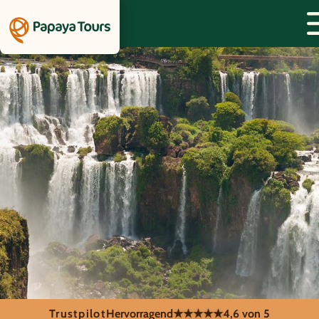
Trustpilot
Hervorragend
★★★★★
4,6 von 5