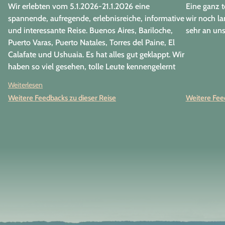
Wir erlebten vom 5.1.2026-21.1.2026 eine
Eine ganz t
spannende, aufregende, erlebnisreiche, informative
wir noch la
und interessante Reise. Buenos Aires, Bariloche,
sehr an uns
Puerto Varas, Puerto Natales, Torres del Paine, El
Calafate und Ushuaia. Es hat alles gut geklappt. Wir
haben so viel gesehen, tolle Leute kennengelernt
und wir hatte einen der besten Reiseleiter
Weiterlesen
überhaupt, nämlich Walter Lion. Ein
Weitere Feedbacks zu dieser Reise
Weitere Feed
Organisationstalent mit viel Geduld,
Menschenkenntnis und immer gut gelaunt. Mit
seinem speziellen Fachwissen konnte er uns
bestens begeistern . Er war witzig und wir hatten
alle wirklich viel Spaß mit ihm. Diese Reise wird
uns noch lange in Erinnerung bleiben.