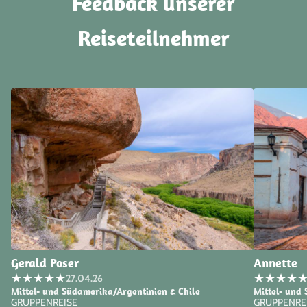
Feedback unserer
Reiseteilnehmer
Gerald Poser
Annette
★
★
★
★
★
★
★
★
★
27.04.26
Mittel- und Südamerika/Argentinien & Chile
Mittel- und
GRUPPENREISE
GRUPPENRE