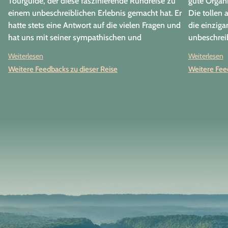
Tourguide, der diese faszinierende Rundreise zu
gute Organi
einem unbeschreiblichen Erlebnis gemacht hat. Er
Die tollen
hatte stets eine Antwort auf die vielen Fragen und
die einziga
hat uns mit seiner sympathischen und
unbeschreib
kompetenten Art begeistert. Die Tage waren immer
war sehr gu
Weiterlesen
Weiterlesen
sehr lang, dafür konnten wir täglich viele Highlights
und Leuten
Weitere Feedbacks zu dieser Reise
Weitere Feed
bestaunen. Wir können diese Tour uneingeschränkt
waren best
weiter empfehlen.
gewählt.