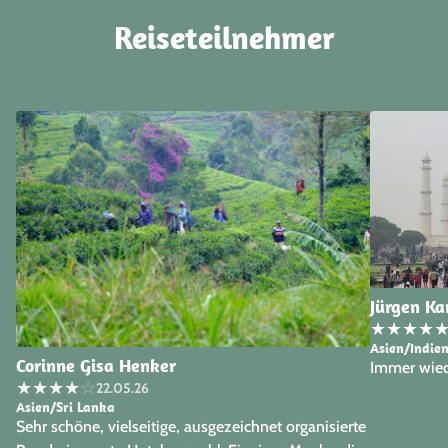
Reiseteilnehmer
Jürgen Ka
★
★
★
★
Asien/Indien
Corinne Gisa Henker
Immer wied
★
★
★
★
☆
22.05.26
Asien/Sri Lanka
Sehr schöne, vielseitige, ausgezeichnet organisierte