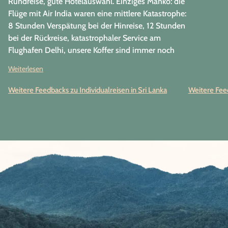
Rundreise, gute Hotelauswahl. Einziges Manko: die
Flüge mit Air India waren eine mittlere Katastrophe:
8 Stunden Verspätung bei der Hinreise, 12 Stunden
bei der Rückreise, katastrophaler Service am
Flughafen Delhi, unsere Koffer sind immer noch
unterwegs (3 Tage nach Ankunft).
Weiterlesen
Weitere Feedbacks zu Individualreisen in Sri Lanka
Weitere Feed