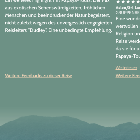
Ein weiteres Highlight mit Papaya-Tours. Der Mix
★
★
★
★
Asien/Sri L
aus exotischen Sehenswürdigkeiten, fröhlichen
GRUPPENRE
Menschen und beeindruckender Natur begeistert,
Eine wunde
nicht zuletzt wegen des unvergesslich engegierten
wertvollen 
Reisleiters "Dudley". Eine unbedingte Empfehlung.
Religion un
Reise werde
da sie für 
Papaya-Tou
Priorität. 
Weiterlesen
Team.
Weitere Feedbacks zu dieser Reise
Weitere Feed