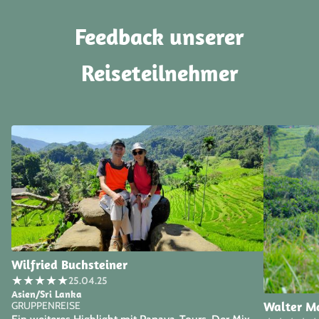
Feedback unserer
Reiseteilnehmer
Wilfried Buchsteiner
★
★
★
★
★
25.04.25
Asien/Sri Lanka
Walter M
GRUPPENREISE