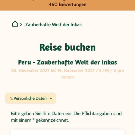
GRUPPENREISE:
460 Bewertungen
Peru - Zauberhafte Welt d
Zauberhafte Welt der Inkas
Reise buchen
Peru - Zauberhafte Welt der Inkas
03. November 2027 bis 19. November 2027 / 5.199,- € pro
Person
1. Persönliche Daten
Bitte geben Sie Ihre Daten ein. Die Pflichtangaben sind
mit einem * gekennzeichnet.