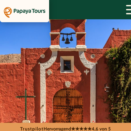
Trustpilot
Hervorragend
★★★★★
4,6 von 5