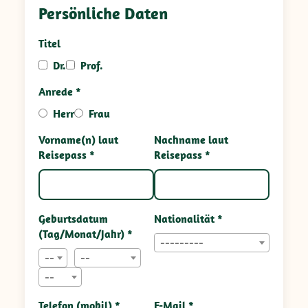
Persönliche Daten
Titel
Dr.
Prof.
Anrede *
Herr
Frau
Vorname(n) laut
Nachname laut
Reisepass *
Reisepass *
Geburtsdatum
Nationalität *
(Tag/Monat/Jahr) *
---------
--
--
--
Telefon (mobil) *
E-Mail *