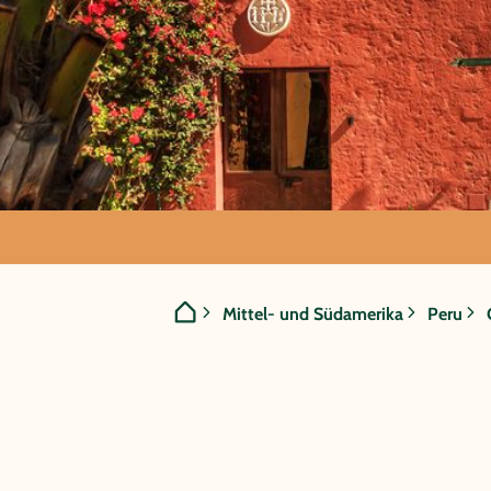
GRUPPENREISE:
Mittel- und Südamerika
Peru
Peru - Zau
Inkas