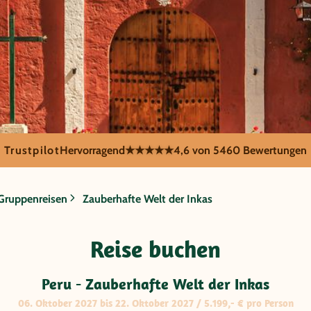
Trustpilot
Hervorragend
★★★★★
4,6 von 5
460 Bewertungen
Gruppenreisen
Zauberhafte Welt der Inkas
berhafte Welt
Reise buchen
Peru - Zauberhafte Welt der Inkas
06. Oktober 2027 bis 22. Oktober 2027 / 5.199,- € pro Person