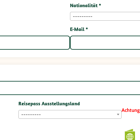
Nationalität *
---------
E-Mail *
Reisepass Ausstellungsland
Achtung
---------