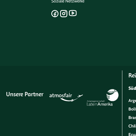
Soziale Netzwerke
Rei
Sü
Unsere Partner
Arg
Boli
Bras
Chil
Ecu