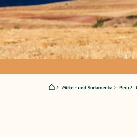
GRUPPENREISE:
Mittel- und Südamerika
Peru
Peru/Bolivi
Andenträu