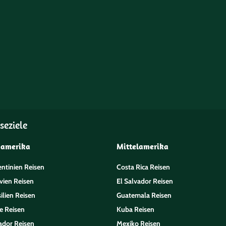
seziele
damerika
Mittelamerika
entinien Reisen
Costa Rica Reisen
vien Reisen
El Salvador Reisen
ilien Reisen
Guatemala Reisen
e Reisen
Kuba Reisen
ador Reisen
Mexiko Reisen