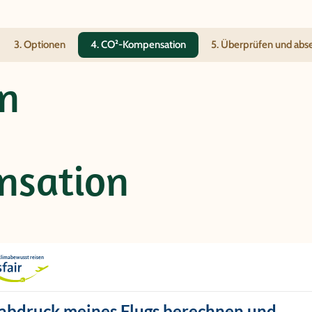
3. Optionen
4. CO²-Kompensation
5. Überprüfen und ab
n
nsation