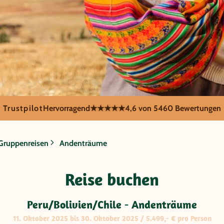
Trustpilot
Hervorragend
★★★★★
4,6 von 5
460 Bewertungen
Gruppenreisen
Andenträume
en/Chile -
Reise buchen
me
Peru/Bolivien/Chile - Andenträume
11. Oktober 2025 bis 30. Oktober 2025 / 5.499,- € pro Person