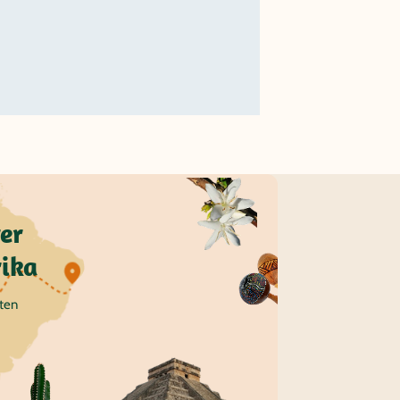
er
ika
äten