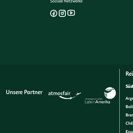
Soziale Netzwerke
Rei
Sü
Unsere Partner
Arg
Boli
Bras
Chil
Ecu