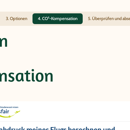
3. Optionen
4. CO²-Kompensation
5. Überprüfen und ab
n
nsation