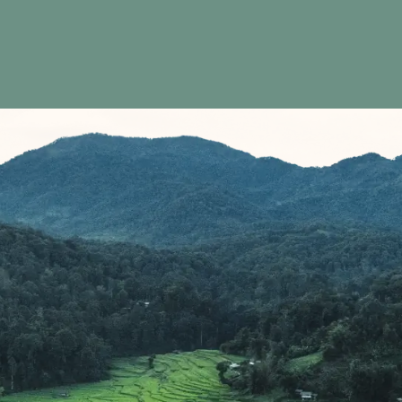
en
l
des
r/
r
er
en
.
er
ir
en