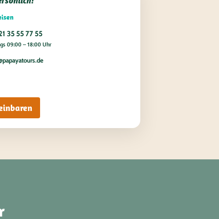
ersönlich!
eisen
21 35 55 77 55
s 09:00 – 18:00 Uhr
@papayatours.de
einbaren
r