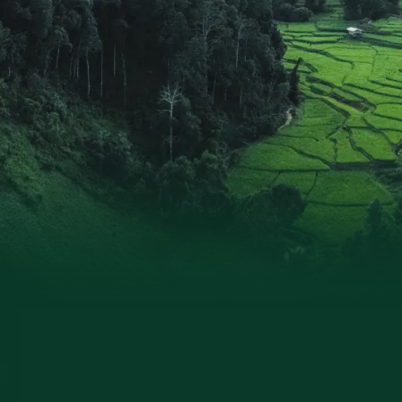
und den ersten Teil Revue passieren lassen
Überhaupt hatten die Unterkünfte allesamt
viel Charme und passten zum jeweiligen
Reiseziel. Kurzum: Diese Reise war perfekt
organisiert und hat uns Nepal als ein ganz
besonderes Reiseland auf beeindruckende
Weise nahegebracht. Wir können Papaya
Tours deshalb uneingeschränkt
weiterempfehlen.