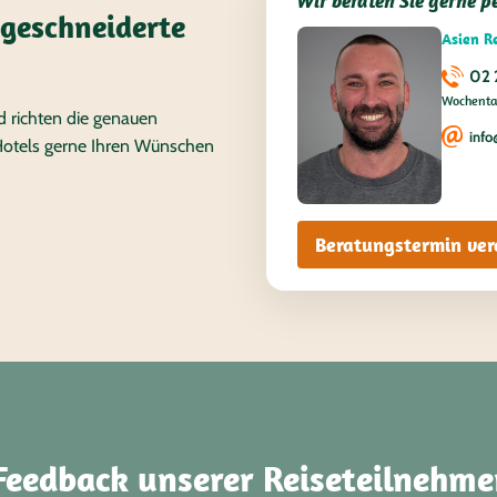
Wir beraten Sie gerne p
geschneiderte
Asien R
02 
Wochentag
d richten die genauen
info
Hotels gerne Ihren Wünschen
Beratungstermin ver
Feedback unserer Reiseteilnehme