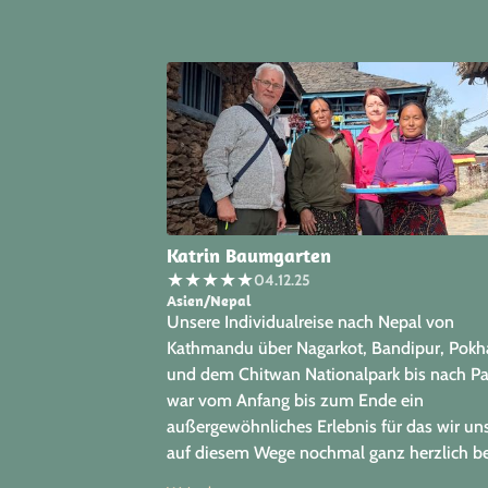
Katrin Baumgarten
★
★
★
★
★
04.12.25
Asien/Nepal
Unsere Individualreise nach Nepal von
Kathmandu über Nagarkot, Bandipur, Pokh
und dem Chitwan Nationalpark bis nach P
war vom Anfang bis zum Ende ein
außergewöhnliches Erlebnis für das wir un
auf diesem Wege nochmal ganz herzlich be
Papaya Tours bedanken möchten. Von der