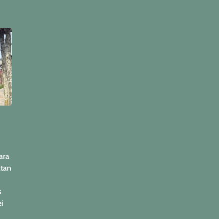
ara
atan
s
i