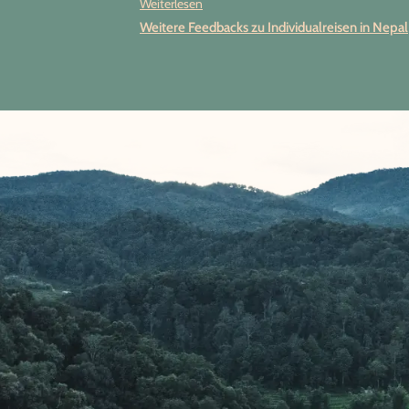
Weiterlesen
Planung ( lieben Dank an Frau Nguyen ) bis
Weitere Feedbacks zu Individualreisen in Nepal
zur Reise selbst wurden unsere Erwartung
erfüllt und oft sogar noch übertroffen. Nepa
ist so ein tolles Land mit sehr herzlichen
Menschen ( unsere sehr zuverlässigen Gui
und Fahrer eingeschlossen ) und eine Reise
sehr zu empfehlen. Unsere Guides in
Kathmandu und Patan haben uns die Kultu
Religion des Landes nahegebracht und auf
unseren Wanderungen wurden wir von seh
engagierten Trekking Guides begleitet. Uns
Fahrer „Gute Laune“ war auch im größten
Verkehrschaos nicht aus der Ruhe zu bring
und hat uns immer sicher ans Ziel gebracht
Die Route war perfekt für Nepal Erstbesuch
aufgebaut, Jeden Tag wartete ein neues
Highlight auf uns und im schönen Hotel
„Temple Tree Resort „ in Pokhara konnten w
in der Mitte unserer Reise wunderbar relax