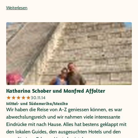
Historie als auch Flora und Fauna! Und unser Fahrer Pablo
Weiterlesen
hat uns unermüdlich über tausende " Topes" gefahren!
Unser Dank geht auch ganz besonders an unsere
Ansprechpartnerin vor Ort Céline, die uns immer bei
kleineren und größeren Unwägbarkeiten ( die bei einer so
umfangreichen Reise immer auftreten können) kompetent
geholfen hat! Danke an das Team von Papayatours für die
zuverlässige Reiseplanung und - Organisation! Wir würden
jederzeit gerne erneut mit Papayatours reisen!
Katharina Schober und Manfred Affolter
★
★
★
★
★
30.11.14
Mittel- und Südamerika/Mexiko
Wir haben die Reise von A-Z geniessen können, es war
abwechslungsreich und wir nahmen viele interessante
Eindrücke mit nach Hause. Alles hat bestens geklappt mit
den lokalen Guides, den ausgesuchten Hotels und den