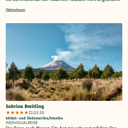
Wir haben tatsächlich nicht eine Situation erlebt, in welcher
Weiterlesen
wir uns unwohl oder gar bedroht gefühlt haben. Ganz im
Gegenteil, die Einheimischen sind uns immer sehr
aufgeschlossen, überaus hilfsbereit und sehr freundlich
begegnet. Daher würden wir jederzeit genau auf diese Art
und Weise wieder nach Mexiko reisen... Wir danken dem
Team von Papaya Tours und ganz speziell Frau Kunkel, die
uns während der Reiseplanung sehr unterstützt und die
Reise unseren Bedürfnissen angepasst hat. Die
Routenführungen war ganz hervorragend und die Tipps
sehr hilfreich.
Sabrina Breitling
★
★
★
★
★
22.03.20
Mittel- und Südamerika/Mexiko
INDIVIDUALREISE