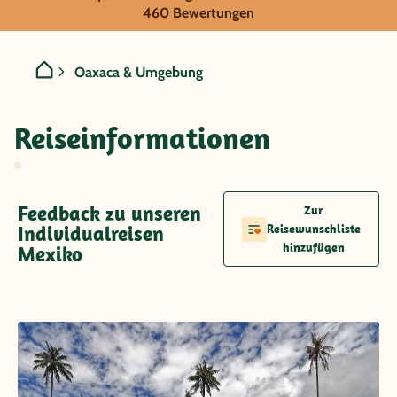
Mexiko - Oaxaca & Umgeb
460 Bewertungen
Oaxaca & Umgebung
Reiseinformationen
Feedback zu unseren
Zur
Individualreisen
Reisewunschliste
hinzufügen
Mexiko