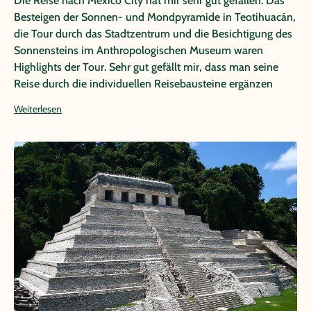
Die Reise nach Mexico City hat mir sehr gut gefallen: Das
Besteigen der Sonnen- und Mondpyramide in Teotihuacán,
die Tour durch das Stadtzentrum und die Besichtigung des
Sonnensteins im Anthropologischen Museum waren
Highlights der Tour. Sehr gut gefällt mir, dass man seine
Reise durch die individuellen Reisebausteine ergänzen
kann. Auch sonst hat mich das Team mit vielen hilfreichen
Weiterlesen
Tipps, wie Infos zu weiteren Attraktionen für meinen freien
Tag, versorgt. Ich habe mich jederzeit gut aufgehoben
gefühlt.