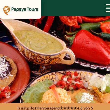
Trustpilot
Hervorragend
★★★★★
4,6 von 5