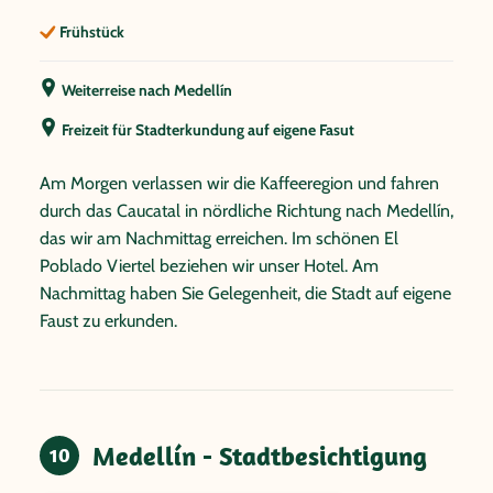
Hinweis: Info Downhill Tour Dauer der Tour: ca. 6 Stunden
Niveau: Mittelschwer Lange Abfahrt, kaum Auffahrten
Frühstück
Wer möchte, kann alternativ zur Downhill-Tour in
Weiterreise nach Medellín
Begleitung eines englischsprachigen Guides in der Finca
Romelia eine faszinierende Orchideen-Sammlung
Freizeit für Stadterkundung auf eigene Fasut
bestaunen.
Am Morgen verlassen wir die Kaffeeregion und fahren
durch das Caucatal in nördliche Richtung nach Medellín,
das wir am Nachmittag erreichen. Im schönen El
Poblado Viertel beziehen wir unser Hotel. Am
Nachmittag haben Sie Gelegenheit, die Stadt auf eigene
Faust zu erkunden.
Medellín - Stadtbesichtigung
10