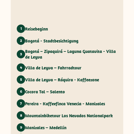
Reisebeginn
1
Bogotá - Stadtbesichtigung
2
Bogotá – Zipaquirá – Laguna Guatavita - Villa
3
de Leyva
Villa de Leyva – Fahrradtour
4
Villa de Leyva – Ráquira - Kaffeezone
5
Cocora Tal – Salento
6
Pereira - Kaffeefinca Venecia - Manizales
7
Mountainbiketour Los Nevados Nationalpark
8
Manizales – Medellín
9