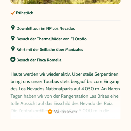
Frühstück
Downhilltour im NP Los Nevados
Besuch der Thermalbäder von El Otoño
Fahrt mit der Seilbahn über Manizales
Besuch der Finca Romelia
Heute werden wir wieder aktiv. Über steile Serpentinen
bringt uns unser Tourbus stets bergauf bis zum Eingang
des Los Nevados Nationalparks auf 4.050 m. An klaren
Tagen haben wir von der Rangerstation Las Brisas eine
tolle Aussicht auf das Eisschild des Nevado del Ruiz.
Die Zentralkordillere ragt hier über 5.000 m in die
Weiterlesen
Höhe. Nach einer kurzen Einführung stellen wir unsere
Mountainbikes ein und starten unsere rasante