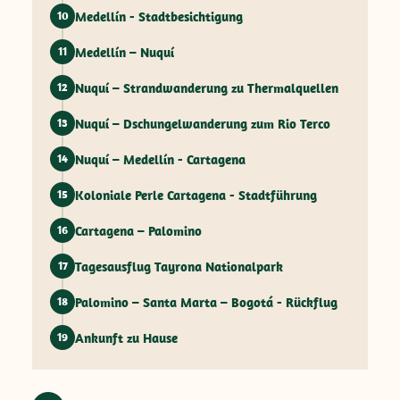
Medellín - Stadtbesichtigung
10
Medellín – Nuquí
11
Nuquí – Strandwanderung zu Thermalquellen
12
Nuquí – Dschungelwanderung zum Rio Terco
13
Nuquí – Medellín - Cartagena
14
Koloniale Perle Cartagena - Stadtführung
15
Cartagena – Palomino
16
Tagesausflug Tayrona Nationalpark
17
Palomino – Santa Marta – Bogotá - Rückflug
18
Ankunft zu Hause
19