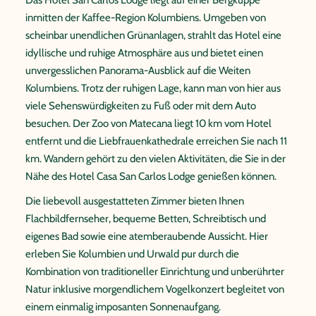
Das Hotel San Carlos Lodge liegt auf einer Bergkuppe
inmitten der Kaffee-Region Kolumbiens. Umgeben von
scheinbar unendlichen Grünanlagen, strahlt das Hotel eine
idyllische und ruhige Atmosphäre aus und bietet einen
unvergesslichen Panorama-Ausblick auf die Weiten
Kolumbiens. Trotz der ruhigen Lage, kann man von hier aus
viele Sehenswürdigkeiten zu Fuß oder mit dem Auto
besuchen. Der Zoo von Matecana liegt 10 km vom Hotel
entfernt und die Liebfrauenkathedrale erreichen Sie nach 11
km. Wandern gehört zu den vielen Aktivitäten, die Sie in der
Nähe des Hotel Casa San Carlos Lodge genießen können.
Die liebevoll ausgestatteten Zimmer bieten Ihnen
Flachbildfernseher, bequeme Betten, Schreibtisch und
eigenes Bad sowie eine atemberaubende Aussicht. Hier
erleben Sie Kolumbien und Urwald pur durch die
Kombination von traditioneller Einrichtung und unberührter
Natur inklusive morgendlichem Vogelkonzert begleitet von
einem einmalig imposanten Sonnenaufgang.