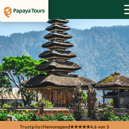
Trustpilot
Hervorragend
★★★★★
4,6 von 5