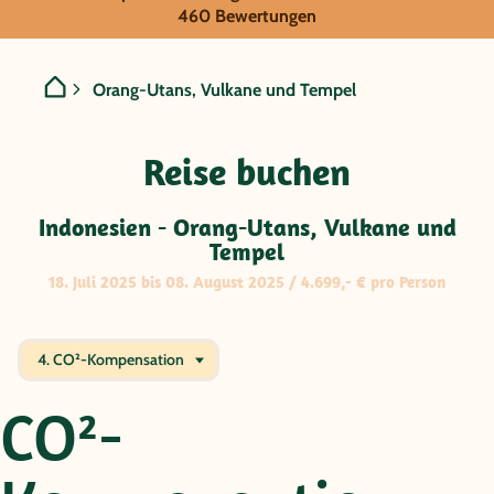
GRUPPENREISE:
460 Bewertungen
Indonesien - Orang-Utans,
Orang-Utans, Vulkane und Tempel
Reise buchen
Indonesien - Orang-Utans, Vulkane und
Tempel
18. Juli 2025 bis 08. August 2025 / 4.699,- € pro Person
4. CO²-Kompensation
CO²-