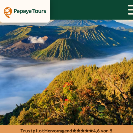
Trustpilot
Hervorragend
★★★★★
4,6 von 5