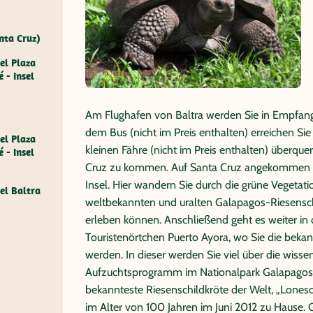
nta Cruz)
el Plaza
 - Insel
Am Flughafen von Baltra werden Sie in Empfan
dem Bus (nicht im Preis enthalten) erreichen Sie
el Plaza
kleinen Fähre (nicht im Preis enthalten) überque
 - Insel
Cruz zu kommen. Auf Santa Cruz angekommen fü
Insel. Hier wandern Sie durch die grüne Vegetati
el Baltra
weltbekannten und uralten Galapagos-Riesensch
erleben können. Anschließend geht es weiter in
Touristenörtchen Puerto Ayora, wo Sie die bek
werden. In dieser werden Sie viel über die wisse
Aufzuchtsprogramm im Nationalpark Galapagos e
bekannteste Riesenschildkröte der Welt, „Loneso
im Alter von 100 Jahren im Juni 2012 zu Hause. G