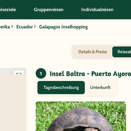
iseziele
Gruppenreisen
Individualreisen
erika
Ecuador
Galapagos Inselhopping
Details & Preise
Reisea
Insel Baltra - Puerto Ayora
1
Interaktive
Karte
Unterkunft
Tagesbeschreibung
anzeigen