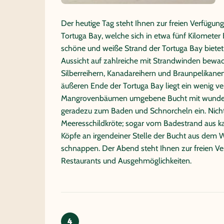
und fahren zur Plaza Sur, der südlicheren der bei
Der heutige Tag steht Ihnen zur freien Verfügu
Besucher geöffnet!). Nach einer kurzen Fahrt im
Tortuga Bay, welche sich in etwa fünf Kilometer
Scharen von Galapagos-Seelöwen an Land und e
schöne und weiße Strand der Tortuga Bay biete
Rundganges. Der Rundweg führt Sie von der fla
Aussicht auf zahlreiche mit Strandwinden bewa
bis auf die steilen Klippen im Süden hinauf. N
Silberreihern, Kanadareihern und Braunpelika
die Möglichkeit, sich bei einer Schnorcheltour n
äußeren Ende der Tortuga Bay liegt ein wenig ve
Seerobben in die Fluten zu stürzen. Am späten 
Mangrovenbäumen umgebene Bucht mit wundersc
Ayora zurück.
geradezu zum Baden und Schnorcheln ein. Nicht 
Hinweis:
Der Ausflug ist flexibel das ganze Jahr 
Meeresschildkröte; sogar vom Badestrand aus 
eingeschränkten Plätzen auf den Ausflugsyachten di
Köpfe an irgendeiner Stelle der Bucht aus dem 
Optional: Bootsausflug North Seymour & Bachas
schnappen. Der Abend steht Ihnen zur freien Verf
Halbtägig)
Restaurants und Ausgehmöglichkeiten.
Die kleine und sehr interessante Insel Seymour 
aufragendes Lava-Plateau. Die Vegetation bild
während der Trockenzeit blassgrau sind und kein
dieser Insel sind die großen Nistkolonien von Pr
4