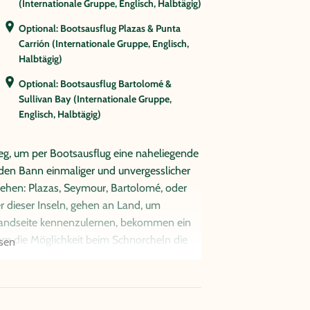
(Internationale Gruppe, Englisch, Halbtägig)
Santo-Bäumchen überzogene Insel lädt in
Optional: Bootsausflug Plazas & Punta
Schnorcheln mit tropischen Fischen,
Carrión (Internationale Gruppe, Englisch,
esschildkröten und verspielten Seelöwen
Halbtägig)
ät mit Wäldern aus endemischen
elvielfalt bekannt.
Optional: Bootsausflug Bartolomé &
Sullivan Bay (Internationale Gruppe,
rer Ausflugsyacht in Richtung Santa Fé.
Englisch, Halbtägig)
 Sie an einer schönen Bucht mit etwas
mpfangen. In dieser Bucht machen Sie
g, um per Bootsausflug eine naheliegende
 nassen Landung am feinen Sandstrand, die
 den Bann einmaliger und unvergesslicher
uf besonders große Landleguane sowie auf
ziehen: Plazas, Seymour, Bartolomé, oder
 Spottdrosseln. Am späten Nachmittag
er dieser Inseln, gehen an Land, um
 Landseite kennenzulernen, bekommen ein
über buchbar. Dennoch müssen aufgrund der
em die Möglichkeit beim Schnorcheln die
esen
e Verfügbarkeiten überprüft werden.
 einer ganz anderen Sicht zu erleben. Am
urück.
y (Internationale Gruppe, Englisch,
angefahren werden, wird von den