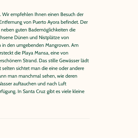
den Plazas Inseln (nur die Südinsel ist für
ng. Wir empfehlen Ihnen einen Besuch der
 Panga (Beiboot) gehen Sie mitten unter
 Entfernung von Puerto Ayora befindet. Der
rkunden die kleine Insel während eines
t neben guten Bademöglichkeiten die
chen Felsküste im Norden ein ganzes Stück
chsene Dünen und Nistplätze von
ach dem Mittagessen an Bord haben Sie noch
nen in den umgebenden Mangroven. Am
ahe Punta Carrión in Begleitung von
rsteckt die Playa Mansa, eine von
Nachmittag kehren Sie wieder nach Puerto
hönem Strand. Das stille Gewässer lädt
selten sichtet man die eine oder andere
über buchbar. Dennoch müssen aufgrund der
kann man manchmal sehen, wie deren
e Verfügbarkeiten überprüft werden.
Wasser auftauchen und nach Luft
 (Internationale Gruppe, Englisch,
ügung. In Santa Cruz gibt es viele kleine
Norte ist ein zehn Meter aus dem Meer
en Opuntien und Palo Santo Bäume, die
e Blätter tragen. Eine besondere Attraktion
achtfregattvögeln und Blaufußtölpeln,