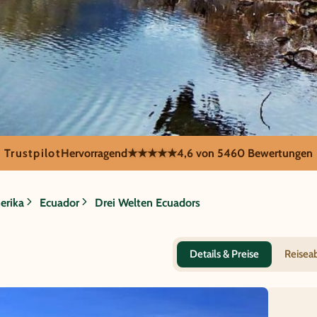
Trustpilot
Hervorragend
★★★★★
4,6 von 5
460 Bewertungen
pagos - Drei We
erika
Ecuador
Drei Welten Ecuadors
Details & Preise
Reisea
Flamin