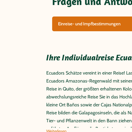
Fragen und Antwor
Einreise- und Impfbestimmungen
Ihre Individualreise Ec
Ecuadors Schätze vereint in einer Reise! L
Ecuadors Amazonas-Regenwald mit seiner v
Reise in Quito, der größten erhaltenen Kol
abwechslungsreiche Reise Sie in das Hochl
kleine Ort Baños sowie der Cajas Nationalp
Reise bilden die Galapagosinseln, die als N
Tier- und Pflanzenwelt in den Bann ziehen.
geführten Ausflügen, die Bustickets sowie 
Weiterlesen