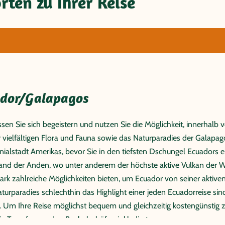
ten zu Ihrer Reise
uador/Galapagos
assen Sie sich begeistern und nutzen Sie die Möglichkeit, innerha
ielfältigen Flora und Fauna sowie das Naturparadies der Galapago
onialstadt Amerikas, bevor Sie in den tiefsten Dschungel Ecuadors 
and der Anden, wo unter anderem der höchste aktive Vulkan der Wel
ark zahlreiche Möglichkeiten bieten, um Ecuador von seiner aktiven
aturparadies schlechthin das Highlight einer jeden Ecuadorreise si
 Um Ihre Reise möglichst bequem und gleichzeitig kostengünstig zu
die Transfers zu den Busbahnhöfen inkludiert.