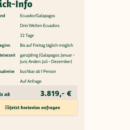
ick-Info
and
Ecuador/Galapagos
Drei Welten Ecuadors
22 Tage
eginn
Bis auf Freitag täglich möglich
Reisezeit
ganzjährig (Galapagos: Januar -
Juni; Anden: Juli - Dezember)
ualreise
buchbar ab 1 Person
Auf Anfrage
3.819,- €
is ab
Jetzt kostenlos anfragen