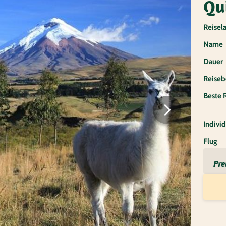
Qu
Reisel
Name
Dauer
Reiseb
Beste 
Individ
Flug
Pre