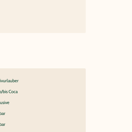
tivurlauber
b/bis Coca
lusive
bar
bar