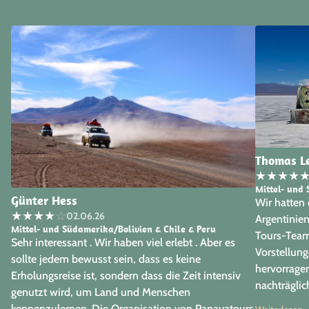
Thomas L
★
★
★
★
Mittel- und 
Günter Hess
Wir hatten
★
★
★
★
☆
02.06.26
Argentinie
Mittel- und Südamerika/Bolivien & Chile & Peru
Tours-Team 
Sehr interessant . Wir haben viel erlebt . Aber es
Vorstellun
sollte jedem bewusst sein, dass es keine
hervorrage
Erholungsreise ist, sondern dass die Zeit intensiv
nachträgli
genutzt wird, um Land und Menschen
freuen uns 
kennenzulernen. Die Organisation von Papayatours