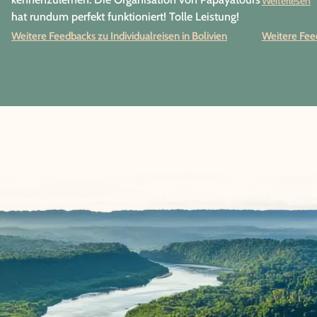
Weiterlesen
hat rundum perfekt funktioniert! Tolle Leistung!
Weitere Feedbacks zu Individualreisen in Bolivien
Weitere Feed